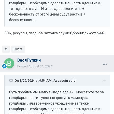
голдбары... необходимо сделать ценность адены чем-
то... оделся в фулл Ы и всё адена копится в +
бесконечность от этого цены будут расти в +
бесконечность.
ЛСы, ресурсы, свадьба, заточка оружия\брони\бижутерии?
Quote
ВасяПупкин
Posted
August 31, 2024
On 8/29/2024 at 9:54 AM,
Assassin
said:
Суть проблеммы, мало вывода адены... может что-то за
голдбары ввести... условно доступ к мамону за
голдбары... или временное украшение за те-же
голдбары... необходимо сделать ценность адены чем-