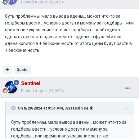
Posted
August 29, 2024
Суть проблеммы, мало вывода адены... может что-то за
голдбары ввести... условно доступ к мамону за голдбары... или
временное украшение за те-же голдбары... необходимо
сделать ценность адены чем-то... оделся в фулл Ы и всё
адена копится в + бесконечность от этого цены будут расти в
+ бесконечность.
Quote
Sentinel
Posted
August 29, 2024
On 8/29/2024 at 9:54 AM,
Assassin
said:
Суть проблеммы, мало вывода адены... может что-то за
голдбары ввести... условно доступ к мамону за
голдбары... или временное украшение за те-же