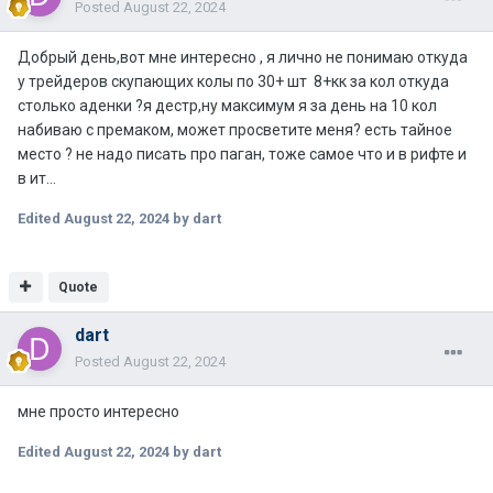
Posted
August 22, 2024
Добрый день,вот мне интересно , я лично не понимаю откуда
у трейдеров скупающих колы по 30+ шт 8+кк за кол откуда
столько аденки ?я дестр,ну максимум я за день на 10 кол
набиваю с премаком, может просветите меня? есть тайное
место ? не надо писать про паган, тоже самое что и в рифте и
в ит...
Edited
August 22, 2024
by dart
Quote
dart
Posted
August 22, 2024
мне просто интересно
Edited
August 22, 2024
by dart