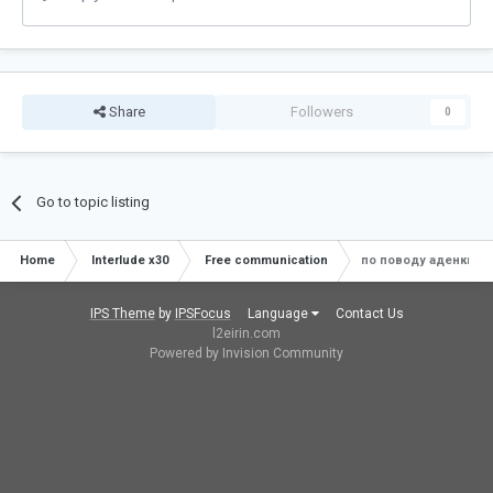
Share
Followers
0
Go to topic listing
Home
Interlude x30
Free communication
по поводу аденки
IPS Theme
by
IPSFocus
Language
Contact Us
l2eirin.com
Powered by Invision Community