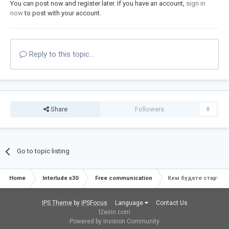
You can post now and register later. If you have an account,
sign in
now
to post with your account.
Reply to this topic...
Share
Followers
0
Go to topic listing
Home
Interlude x30
Free communication
Кем будете стартов
IPS Theme
by
IPSFocus
Language
Contact Us
l2eirin.com
Powered by Invision Community