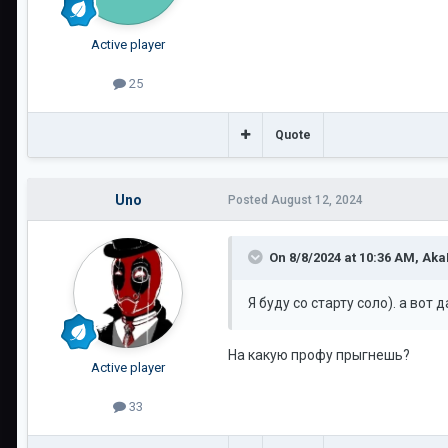
Active player
25
Quote
Uno
Posted
August 12, 2024
On 8/8/2024 at 10:36 AM,
Aka
Я буду со старту соло). а во
На какую профу прыгнешь?
Active player
33