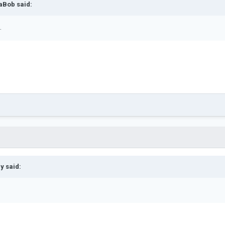
aBob
said:
.
ry
said: