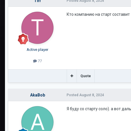
Tiff
Posted
August 8, 2024
Кто компанию на старт составит 
Active player
77
Quote
AkaBob
Posted
August 8, 2024
Я буду со старту соло). а вот д