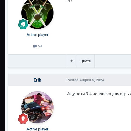
Active player
59
Quote
Erik
Posted
August 5, 2024
Ищу пати 3-4 человека для игры\
Active player