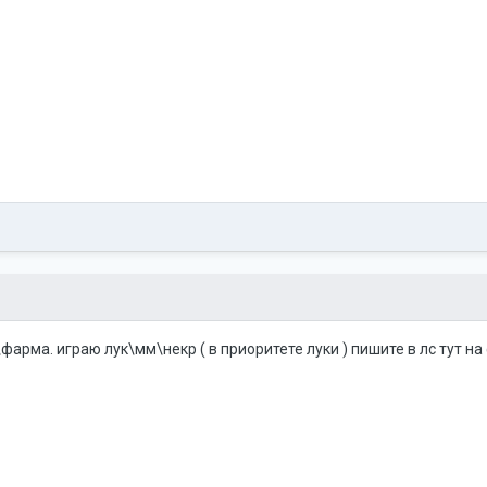
фарма. играю лук\мм\некр ( в приоритете луки ) пишите в лс тут н