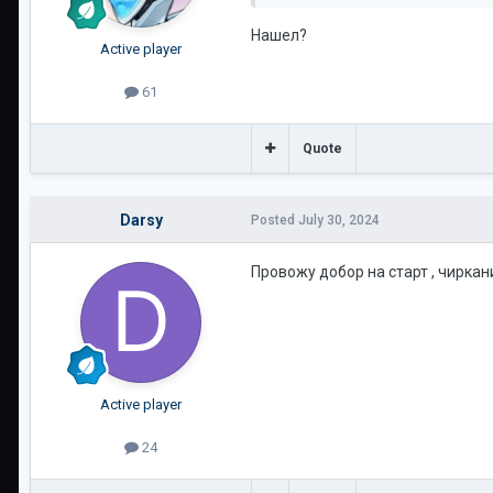
Нашел?
Active player
61
Quote
Darsy
Posted
July 30, 2024
Провожу добор на старт , чиркан
Active player
24