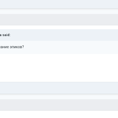
a
said:
сание эпиков?