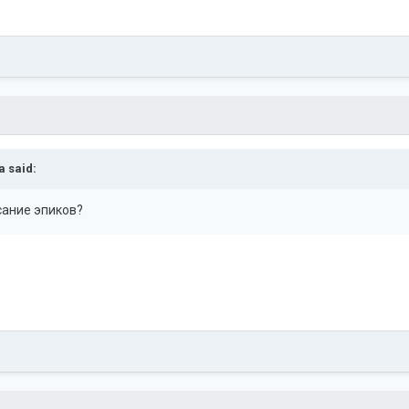
a
said:
сание эпиков?