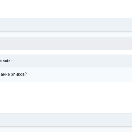
a
said:
сание эпиков?