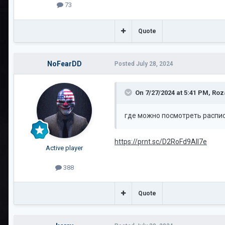
73
Quote
NoFearDD
Posted
July 28, 2024
On 7/27/2024 at 5:41 PM,
Roz
где можно посмотреть распи
https://prnt.sc/D2RoFd9All7e
Active player
388
Quote