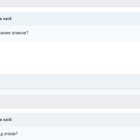
a
said:
сание эпиков?
a
said:
 епіків?