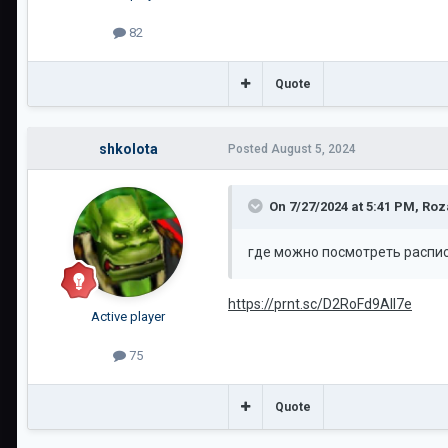
82
Quote
shkolota
Posted
August 5, 2024
On 7/27/2024 at 5:41 PM,
Roz
где можно посмотреть распи
https://prnt.sc/D2RoFd9All7e
Active player
75
Quote