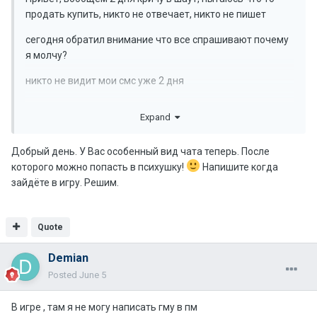
продать купить, никто не отвечает, никто не пишет
сегодня обратил внимание что все спрашивают почему
я молчу?
никто не видит мои смс уже 2 дня
я так понимаю мне дали бан чата , объясните
Expand
пожалуйста по какой причине и почему нигде не
указывается на сколько и сколько осталось
Добрый день. У Вас особенный вид чата теперь. После
ник ASAKURAA
которого можно попасть в психушку!
Напишите когда
зайдёте в игру. Решим.
буду ждать ответ, спасибо )
Quote
Demian
Posted
June 5
В игре , там я не могу написать гму в пм