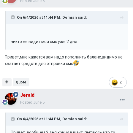
Posted
June 5
On 6/4/2026 at 11:44 PM,
Demian
said:
никто не видит мои смс уже 2 дня
Привет,мне кажется вам надо пополнить баланс,видимо не
хватает средств для отправки смс
Quote
2
Jerald
Posted
June 5
On 6/4/2026 at 11:44 PM,
Demian
said:
Привет, вообщем 2 дня кричу в шаут, пытаюсь что то