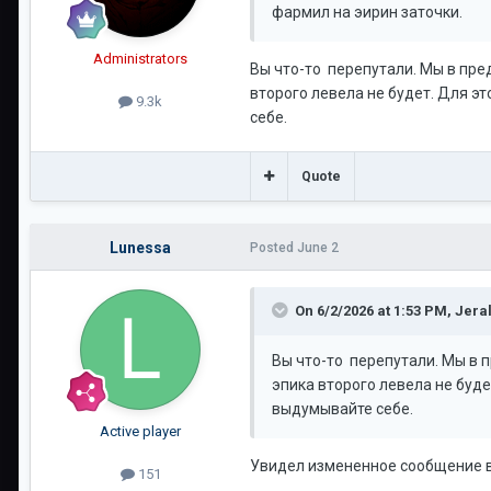
фармил на эирин заточки.
Administrators
Вы что-то перепутали. Мы в пре
второго левела не будет. Для эт
9.3k
себе.
Quote
Lunessa
Posted
June 2
On 6/2/2026 at 1:53 PM,
Jera
Вы что-то перепутали. Мы в п
эпика второго левела не буде
выдумывайте себе.
Active player
Увидел измененное сообщение в 
151