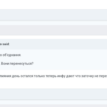
o
said:
о об'єднання.
.. Вони перенесуться?
слияния день остался только теперь инфу дают что заточку не пере