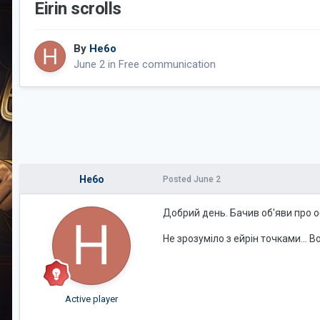
Eirin scrolls
By
He6o
June 2
in
Free communication
He6o
Posted
June 2
Добрий день. Бачив об'яви про 
Не зрозуміло з ейрін точками... 
Active player