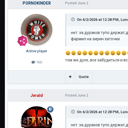
PORNOKINDER
Posted
June 2
On 6/2/2026 at 12:28 PM,
Lun
нет. за дураков тупо держат,
фармил на эирин заточки.
Active player
том же духе, все забудиться и в
160
Quote
Jerald
Posted
June 2
On 6/2/2026 at 12:28 PM,
Lun
нет. за дураков тупо держат,