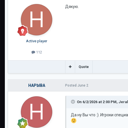
Дякую.
Active player
112
Quote
HAPbIBA
Posted
June 2
On 6/2/2026 at 2:00 PM,
Jera
Да ну Вы что :). Игроки спец