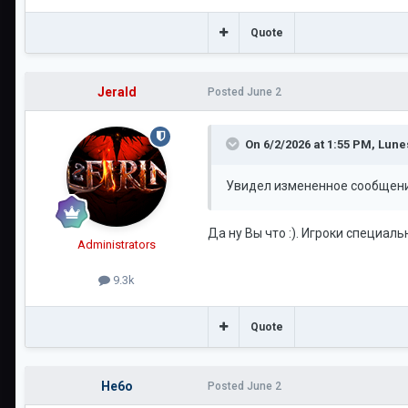
Quote
Jerald
Posted
June 2
On 6/2/2026 at 1:55 PM,
Lune
Увидел измененное сообщение
Да ну Вы что :). Игроки специал
Administrators
9.3k
Quote
He6o
Posted
June 2