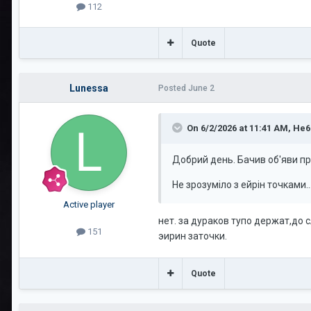
112
Quote
Lunessa
Posted
June 2
On 6/2/2026 at 11:41 AM,
He6
Добрий день. Бачив об'яви пр
Не зрозуміло з ейрін точками.
Active player
нет. за дураков тупо держат,до 
151
эирин заточки.
Quote