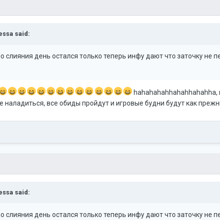
essa
said:
до слияния день остался только теперь инфу дают что заточку не пе
hahahahahhahahhahahha, н
се наладиться, все обиды пройдут и игровые будни будут как прежн
essa
said:
до слияния день остался только теперь инфу дают что заточку не пе