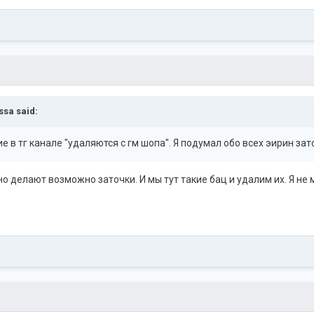
ssa
said:
 в тг канале "удаляются с гм шопа". Я подумал обо всех эирин за
ьно делают возможно заточки. И мы тут такие бац и удалим их. Я не