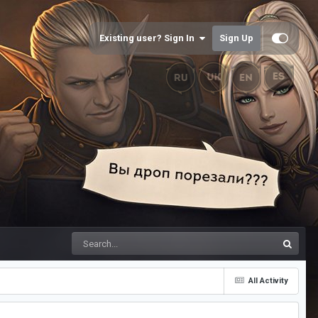
Existing user? Sign In
Sign Up
All Activity