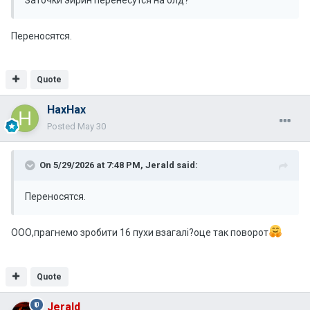
Заточки эирин перенесутся на олд?
Переносятся.
Quote
НахНах
Posted
May 30
On 5/29/2026 at 7:48 PM,
Jerald
said:
Переносятся.
ООО,прагнемо зробити 16 пухи взагалі?оце так поворот
Quote
Jerald