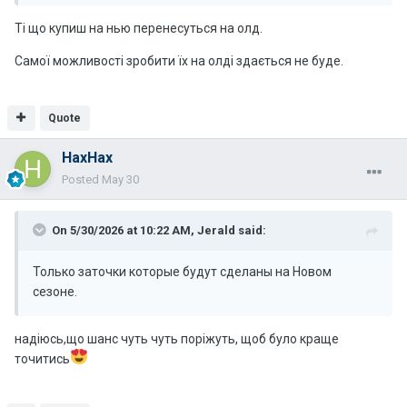
Ті що купиш на нью перенесуться на олд.
Самої можливості зробити їх на олді здається не буде.
Quote
НахНах
Posted
May 30
On 5/30/2026 at 10:22 AM,
Jerald
said:
Только заточки которые будут сделаны на Новом
сезоне.
надіюсь,що шанс чуть чуть поріжуть, щоб було краще
точитись