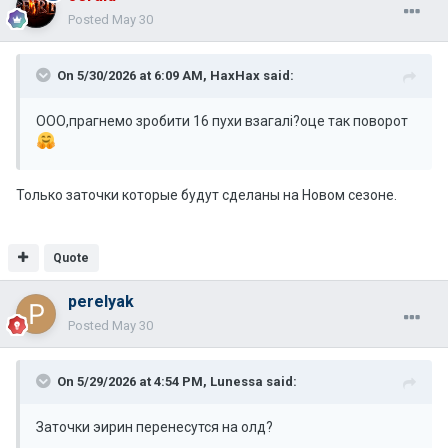
Posted
May 30
On 5/30/2026 at 6:09 AM,
НахНах
said:
ООО,прагнемо зробити 16 пухи взагалі?оце так поворот
Только заточки которые будут сделаны на Новом сезоне.
Quote
perelyak
Posted
May 30
On 5/29/2026 at 4:54 PM,
Lunessa
said:
Заточки эирин перенесутся на олд?