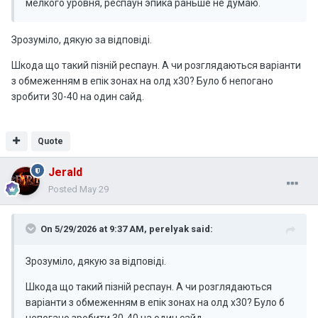
мелкого уровня, респаун эпика раньше не думаю.
Зрозуміло, дякую за відповіді.
Шкода що такий пізній респаун. А чи розглядаються варіанти
з обмеженням в епік зонах на олд х30? Було б непогано
зробити 30-40 на один сайд.
Quote
Jerald
Posted
May 29
On 5/29/2026 at 9:37 AM,
perelyak
said:
Зрозуміло, дякую за відповіді.
Шкода що такий пізній респаун. А чи розглядаються
варіанти з обмеженням в епік зонах на олд х30? Було б