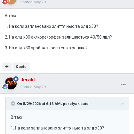
Posted
May 29
Вітаю
1. На коли заплановано злиття нью та олд х30?
2. На олд х30 ак/коре/орфен залишаються 40/50 лвл?
3. На олд х30 зроблять респ епіка раніше?
Quote
Jerald
Posted
May 29
On 5/29/2026 at 6:13 AM,
perelyak
said:
Вітаю
1. На коли заплановано злиття нью та олд х30?