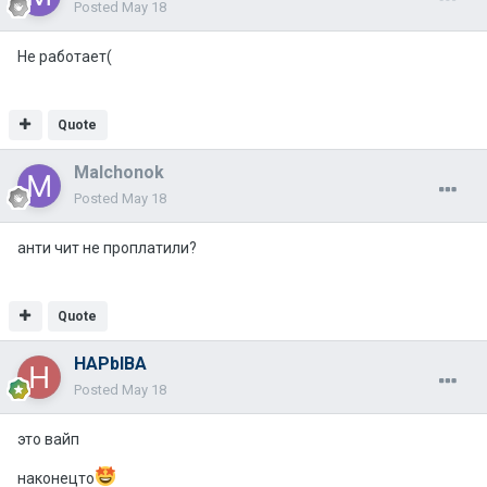
Posted
May 18
Не работает(
Quote
Malchonok
Posted
May 18
анти чит не проплатили?
Quote
HAPbIBA
Posted
May 18
это вайп
наконецто