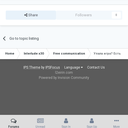
Share
Followers
0
Go to topic listing
Home
Interlude x30
Free communication
Упала игра? Есть ин
IPS Theme
by
IPSFocus
Language
Contact Us
l2eirin.com
Powered by Invision Community
Forums
Unread
Sign In
Sign Up
More