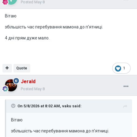
Posted
May 8
Вітаю
збільшість час перебування мамона до пʼятниці.
4 дні прям дуже мало.
Quote
1
Jerald
Posted
May 8
On 5/8/2026 at 8:02 AM,
vaku
said:
Вітаю
збільшість час перебування мамона до пʼятниці.