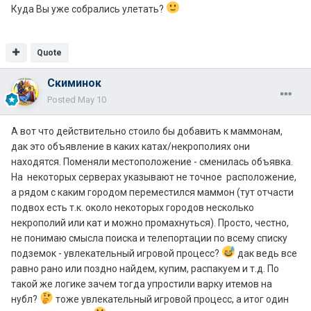
Куда Вы уже собрались улетать?
Quote
Скиминок
Posted
May 10
А вот что действительно стоило бы добавить к маммонам,
дак это объявление в каких катах/некрополиях они
находятся. Поменяли местоположение - сменилась объявка.
На некоторых серверах указывают не точное расположение,
а рядом с каким городом переместился маммон (тут отчасти
подвох есть т.к. около некоторых городов несколько
некрополий или кат и можно промахнуться). Просто, честно,
не понимаю смысла поиска и телепортации по всему списку
подземок - увлекательный игровой процесс?
дак ведь все
равно рано или поздно найдем, купим, распакуем и т.д. По
такой же логике зачем тогда упростили варку итемов на
нубл?
тоже увлекательный игровой процесс, а итог один