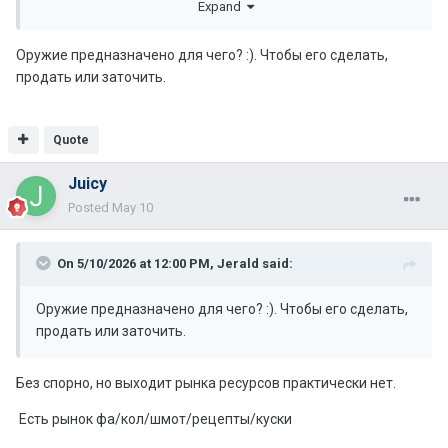
Expand
Или даже не знаю, не замечал, может сам дроп
ресурсов меньше бы, очень много сыпиться.
Оружие предназначено для чего? :). Чтобы его сделать,
Вот с крафтов Ам всегда заморочек сделать дмп и 4
продать или заточить.
Молда, ма ну такое себе, синтетик 10 мин стакато если
уж совсем лень спойлить. А сейчас мо совсем легко,
столы даже не знаю куда девать )
Quote
Juicy
Posted
May 10
On 5/10/2026 at 12:00 PM,
Jerald
said:
Оружие предназначено для чего? :). Чтобы его сделать,
продать или заточить.
Без спорно, но выходит рынка ресурсов практически нет.
Есть рынок фа/кол/шмот/рецепты/куски