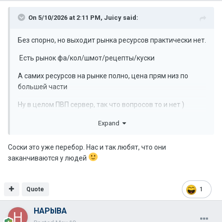
On 5/10/2026 at 2:11 PM,
Juicy
said:
Без спорно, но выходит рынка ресурсов практически нет.
Есть рынок фа/кол/шмот/рецепты/куски
А самих ресурсов на рынке полно, цена прям низ по
большей части
Ну в целом ПВП сервер, так что вопросов то и нет )
Просто прикольно было бы и здесь экономику
Expand
настроить, ресурсы / соски.
Соски это уже перебор. Нас и так любят, что они
Как на шоу рейтах делают, соски НГ/Д/Ц в щопе, а
заканчиваются у людей
остальные только крафт
Крайний раз играл так там те кто на рынке сидят
Quote
1
вообще не фармят никогда
Но это не камень в огород, а такое больше наблюдение
HAPbIBA
по экономике внутри