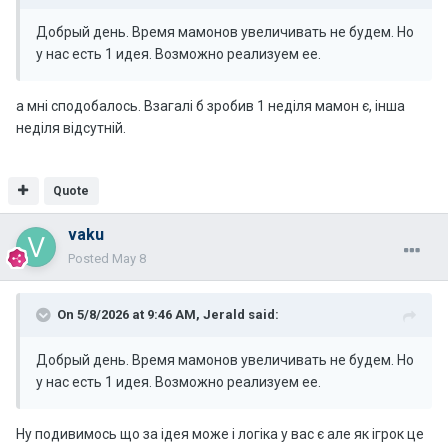
Добрый день. Время мамонов увеличивать не будем. Но
у нас есть 1 идея. Возможно реализуем ее.
а мні сподобалось. Взагалі б зробив 1 неділя мамон є, інша
неділя відсутній.
Quote
vaku
Posted
May 8
On 5/8/2026 at 9:46 AM,
Jerald
said:
Добрый день. Время мамонов увеличивать не будем. Но
у нас есть 1 идея. Возможно реализуем ее.
Ну подивимось що за ідея може і логіка у вас є але як ігрок це