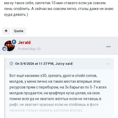
ма ну такое себе, синтетик 10 мин стакато если уж совсем
лень спойлить. А сейчас мо совсем легко, столы даже не знаю
куда девать )
Quote
Jerald
Posted
May 10
On 5/9/2026 at 11:37 PM,
Juicy
said:
Вот ещё касаемо х30, срезать дроп и спойл сопов,
молдов, у меня лично на таких местах впервые этих
ресурсов прям с перебором, на 3х барыгах по 5-7 к всех
молдов продается, на крафтере куча целая, на скок
помню всегда не хватало жёлтых если не летаешь в
рифт, не хватает красных если не спойлишь в фоге
писюнов, только синие в достатке всегда.