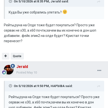
On 5/10/2026 at 8:35 PM,
Jerald
said:
Куда Вы уже собрались улетать?
Рейты,руна на Олде тоже будет покупаться? Просто уже
сервак не х30, а х60 почти,зачем вы их конечно в дон шоп
добавили...фейк эпик2 на олде будет? Кристал точки
перенесет?
Quote
Jerald
Posted
May 10
On 5/10/2026 at 9:50 PM,
HAPbIBA
said:
Рейты,руна на Олде тоже будет покупаться? Просто уже
сервак не х30, а х60 почти,зачем вы их конечно в дон
шоп добавили...фейк эпик2 на олде будет? Кристал