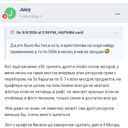
Juicy
Posted
May 9
On 5/9/2026 at 3:09 PM,
HAPbIBA
said:
Да,это было бы топ,и хоть я кристаллам на олде найду
применение,а то по 500к в месяц в магаз продаю
Вот ещё касаемо х30, срезать дроп и спойл сопов, молдов, у
меня лично на таких местах впервые этих ресурсов прям с
перебором, на 3х барыгах по 5-7 к всех молдов продается, на
крафтере куча целая, на скок помню всегда не хватало
жёлтых если не летаешь в рифт, не хватает красных если не
спойлишь в фоге писюнов, только синие в достатке всегда.
Или даже не знаю, не замечал, может сам дроп ресурсов
меньше бы, очень много сыпиться.
Вот с крафтов Ам всегда заморочек сделать дмп и 4 Молда,