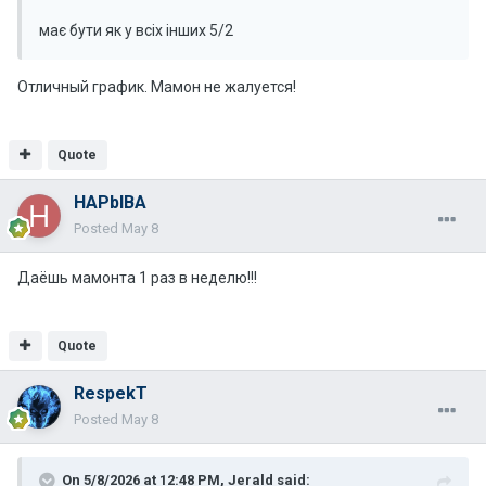
має бути як у всіх інших 5/2
Отличный график. Мамон не жалуется!
Quote
HAPbIBA
Posted
May 8
Даёшь мамонта 1 раз в неделю!!!
Quote
RespekT
Posted
May 8
On 5/8/2026 at 12:48 PM,
Jerald
said: