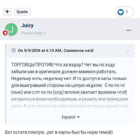
Quote
1
Juicy
Posted
May 9
On 5/9/2026 at 6:10 AM,
Скиминок
said:
ТОРГОВЦЫ ПРОТИВ! Что за вздор? Чет вы по ходу
забыли как в оригинале должен маммон работать.
Недельку есть, недельку нет. И то доступ в каты только
для выигравшей стороны на целую неделю. С пн по чт
(нью) или с пт по пн (олд) вполне хватает времени чтоб
затариться всем необходимым, и решить все кузнецкие
дела. А для тех кто не успел велком ту гиран маркет или
аукцион, вот они всегда работают для вас 24/7
Expand
Вот кстати плюсую , рег в карты был бы норм темой)