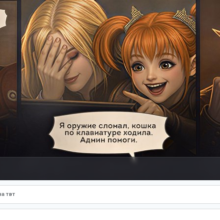
а твт