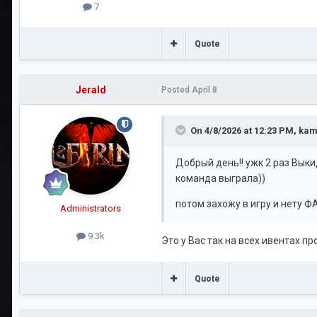
7
Quote
Jerald
Posted
April 8
On 4/8/2026 at 12:23 PM,
kam
Добрый день!! ужк 2 раз Вык
команда выграла))
потом захожу в игру и нету Ф
Administrators
9.3k
Это у Вас так на всех ивентах п
Quote