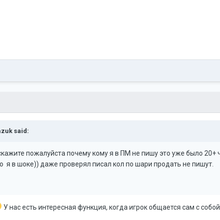
azuk
said:
скажите пожалуйста почему кому я в ПМ не пишу это уже было 20+ 
то я в шоке)) даже проверял писал кол по шари продать не пишут.
У нас есть интересная функция, когда игрок общается сам с собой