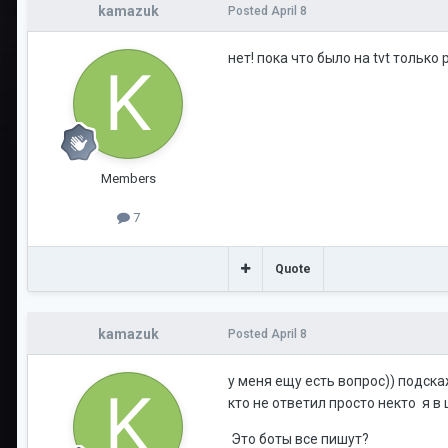
kamazuk
Posted
April 8
нет! пока что было на tvt только
Members
7
Quote
kamazuk
Posted
April 8
у меня ещу есть вопрос)) подска
кто не ответил просто некто я в
Это боты все пишут?