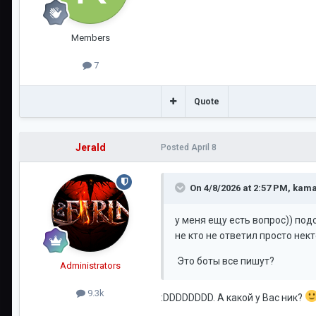
Members
7
Quote
Jerald
Posted
April 8
On 4/8/2026 at 2:57 PM,
kam
у меня ещу есть вопрос)) под
не кто не ответил просто нек
Это боты все пишут?
Administrators
9.3k
:DDDDDDDD. А какой у Вас ник?