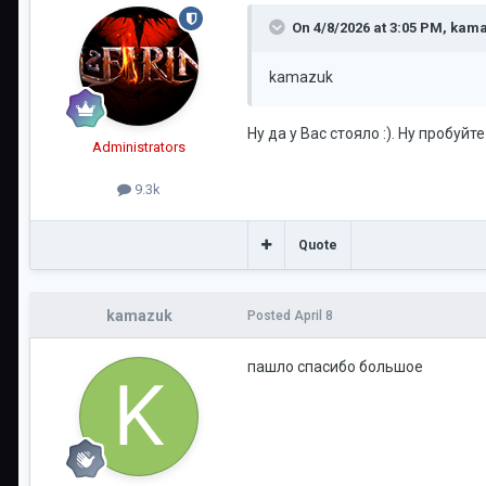
On 4/8/2026 at 3:05 PM,
kam
kamazuk
Ну да у Вас стояло :). Ну пробуйт
Administrators
9.3k
Quote
kamazuk
Posted
April 8
пашло спасибо большое