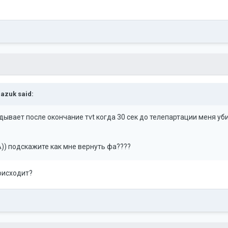
azuk
said:
идывает после окончание тvt когда 30 сек до телепартации меня у
А)) подскажите как мне вернуть фа????
роисходит?