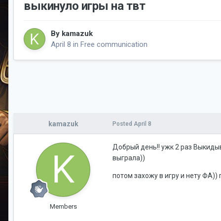
выкинуло игры на твт
By
kamazuk
April 8
in
Free communication
kamazuk
Posted
April 8
Добрый день!! ужк 2 раз Выкиды
выграла))
потом захожу в игру и нету ФА))
Members