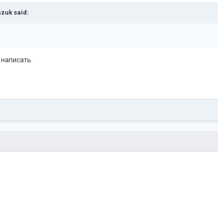
azuk
said:
е написать.