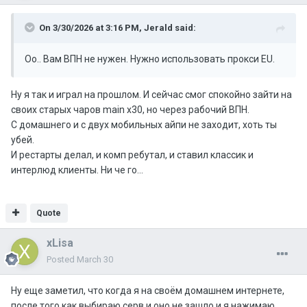
On 3/30/2026 at 3:16 PM,
Jerald
said:
Оо.. Вам ВПН не нужен. Нужно использовать прокси EU.
Ну я так и играл на прошлом. И сейчас смог спокойно зайти на
своих старых чаров main x30, но через рабочий ВПН.
С домашнего и с двух мобильных айпи не заходит, хоть ты
убей.
И рестарты делал, и комп ребутал, и ставил классик и
интерлюд клиенты. Ни че го...
Quote
xLisa
Posted
March 30
Ну еще заметил, что когда я на своём домашнем интернете,
после того как выбираю серв и оно не зашло и я нажимаю