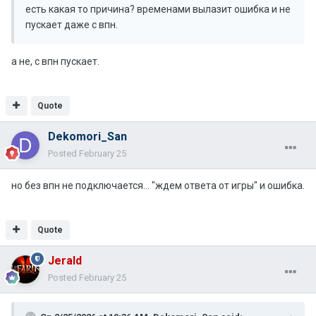
есть какая то причина? временами вылазит ошибка и не
пускает даже с впн.
а не, с впн пускает.
Quote
Dekomori_San
Posted
February 25
но без впн не подключается... "ждем ответа от игры" и ошибка.
Quote
Jerald
Posted
February 25