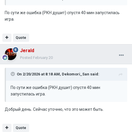
По сути же ошибка (РКН душит) спустя 40 мин запустилась
игра.
Quote
Jerald
И
Posted
February 20
Из России. Вчера была несколько раз ошибка (непомню
какая), Сегодня вот такие, 3 раза пробовал, обновился
On 2/20/2026 at 8:18 AM,
Dekomori_San
said:
через фаст апдейт и все равно ошибка.
По сути же ошибка (РКН душит) спустя 40 мин
запустилась игра.
Добрый день. Сейчас уточню, что это может быть.
Quote