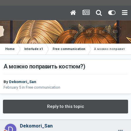
Home
Interlude x1
Free communication
А можно поправить к
А можно поправить костюм?)
By
Dekomori_San
February 5
in
Free communication
Reply to this topic
Dekomori_San