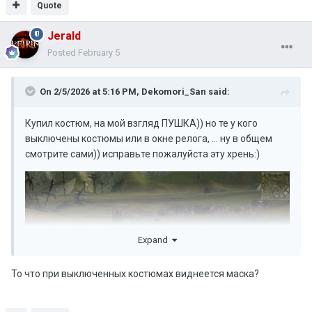
Quote
Jerald
Posted
February 5
On 2/5/2026 at 5:16 PM,
Dekomori_San
said:
Купил костюм, на мой взгляд ПУШКА)) но те у кого
выключены костюмы или в окне релога, ... ну в общем
смотрите сами)) исправьте пожалуйста эту хрень:)
Expand
То что при выключенных костюмах виднеется маска?