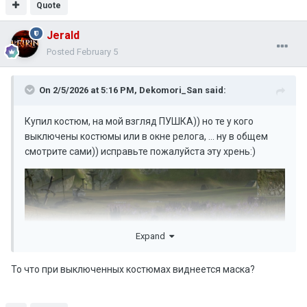
Quote
Jerald
Posted
February 5
On 2/5/2026 at 5:16 PM,
Dekomori_San
said:
Купил костюм, на мой взгляд ПУШКА)) но те у кого
выключены костюмы или в окне релога, ... ну в общем
смотрите сами)) исправьте пожалуйста эту хрень:)
Expand
То что при выключенных костюмах виднеется маска?