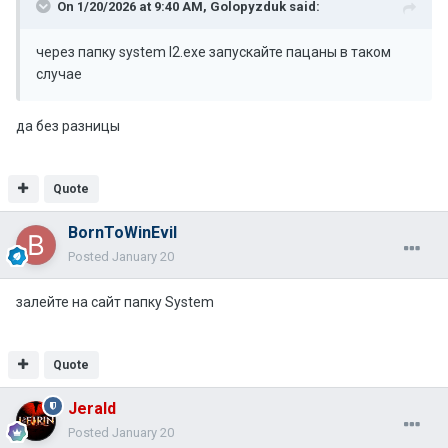
On 1/20/2026 at 9:40 AM,
Golopyzduk
said:
через папку system l2.exe запускайте пацаны в таком
случае
да без разницы
Quote
BornToWinEvil
Posted
January 20
залейте на сайт папку System
Quote
Jerald
Posted
January 20