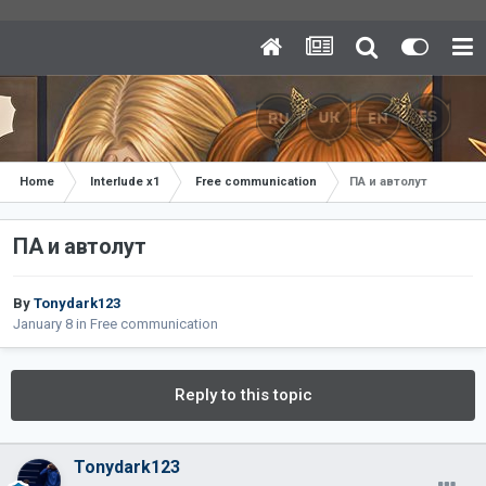
Home
Interlude x1
Free communication
ПА и автолут
ПА и автолут
By
Tonydark123
January 8
in
Free communication
Reply to this topic
Tonydark123