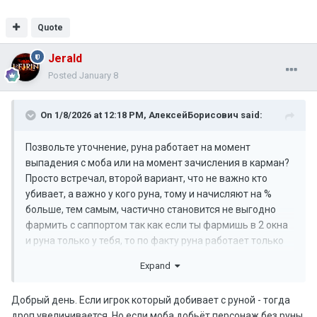
Quote
Jerald
Posted
January 8
On 1/8/2026 at 12:18 PM,
АлексейБорисович
said:
Позвольте уточнение, руна работает на момент
выпадения с моба или на момент зачисления в карман?
Просто встречал, второй вариант, что не важно кто
убивает, а важно у кого руна, тому и начисляют на %
больше, тем самым, частично становится не выгодно
фармить с саппортом так как если ты фармишь в 2 окна
и руна только у тебя, то по факту руна работает только
на адену 1 персонажа, и в итоге общий прирост адены
Expand
на 2 персонажей всего 15%.
Проясните пожалуйста, как у вас.
Добрый день. Если игрок который добивает с руной - тогда
дроп увеличивается. Но если моба добьёт персонаж без руны,