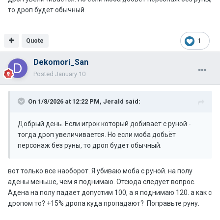
то дроп будет обычный.
Quote
1
Dekomori_San
Posted
January 10
On 1/8/2026 at 12:22 PM,
Jerald
said:
Добрый день. Если игрок который добивает с руной -
тогда дроп увеличивается. Но если моба добьёт
персонаж без руны, то дроп будет обычный.
вот только все наоборот. Я убиваю моба с руной. на полу
адены меньше, чем я поднимаю. Отсюда следует вопрос.
Адена на полу падает допустим 100, а я поднимаю 120. а как с
дропом то? +15% дропа куда пропадают? Поправьте руну.