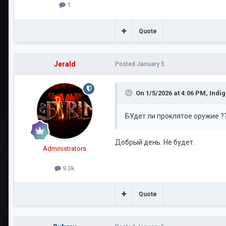
1
Quote
Jerald
Posted
January 5
On 1/5/2026 at 4:06 PM,
Indi
БУдет ли проклятое оружие ?
Добрый день. Не будет.
Administrators
9.3k
Quote