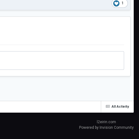
1
All Activity
l2eirin.com
Powered by Invision Community