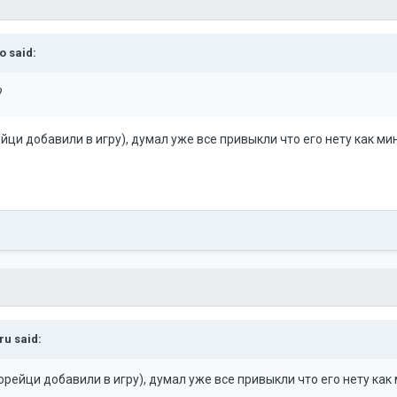
go
said:
?
ци добавили в игру), думал уже все привыкли что его нету как ми
ru
said:
рейци добавили в игру), думал уже все привыкли что его нету как