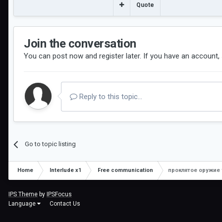
Quote
Join the conversation
You can post now and register later. If you have an account,
Reply to this topic...
Go to topic listing
Home
Interlude x1
Free communication
проклятое оружие
IPS Theme
by
IPSFocus
Language
Contact Us