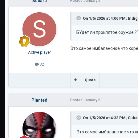
Subaru
Posted
January 5
On 1/5/2026 at 4:06 PM,
Indi
БУдет ли проклятое оружие ?
Это самое имбалансное что корей
Active player
32
Quote
Planted
Posted
January 5
On 1/5/2026 at 4:33 PM,
Suba
Это самое имбалансное что ко