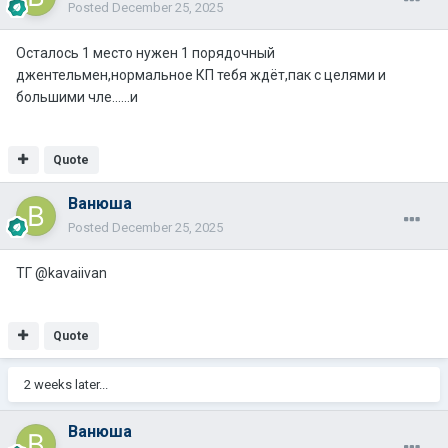
Posted
December 25, 2025
Осталось 1 место нужен 1 порядочный
джентельмен,нормальное КП тебя ждёт,пак с целями и
большими чле......и
Quote
Ванюша
Posted
December 25, 2025
ТГ @kavaiivan
Quote
2 weeks later...
Ванюша