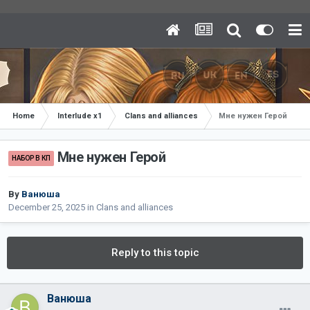
Home
Interlude x1
Clans and alliances
Мне нужен Герой
Мне нужен Герой
НАБОР В КП
By
Ванюша
December 25, 2025
in
Clans and alliances
Reply to this topic
Ванюша