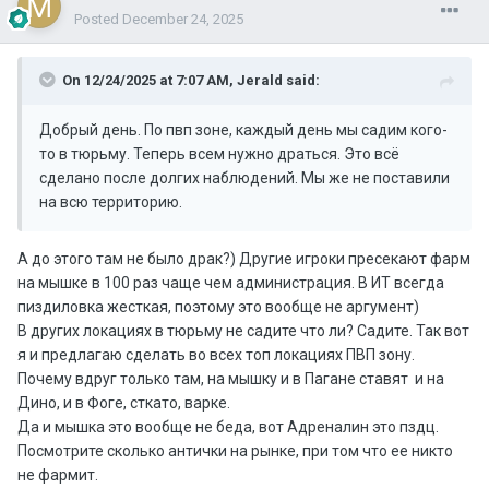
Posted
December 24, 2025
On 12/24/2025 at 7:07 AM,
Jerald
said:
Добрый день. По пвп зоне, каждый день мы садим кого-
то в тюрьму. Теперь всем нужно драться. Это всё
сделано после долгих наблюдений. Мы же не поставили
на всю территорию.
А до этого там не было драк?) Другие игроки пресекают фарм
на мышке в 100 раз чаще чем администрация. В ИТ всегда
пиздиловка жесткая, поэтому это вообще не аргумент)
В других локациях в тюрьму не садите что ли? Садите. Так вот
я и предлагаю сделать во всех топ локациях ПВП зону.
Почему вдруг только там, на мышку и в Пагане ставят и на
Дино, и в Фоге, сткато, варке.
Да и мышка это вообще не беда, вот Адреналин это пздц.
Посмотрите сколько антички на рынке, при том что ее никто
не фармит.