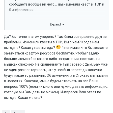
сообщаете вообще ни чего.... вы изменили квест в ТОИ и
0 информации...
а когда задаёшь вопросы по всему этому вы
Expand
отмалчиваетесь или говорите заняты новым сервером!
Да? Вы точно в этом уверены? Там были совершенно другие
проблемы. Изменили квесты в ТОИ, Вы о чем? Когда нам
выгодно? Какая у нас выгода?
Я понимаю, что Вы желаете
заниматься крафтом ресурсов бесплатно, чтобы падало
больше итемов без какого либо напряжения, постоять на
мышках спокойно. Не сравнивайте 1ый сервер с 2ым. Вам уже
не один раз повторялось, что у нас был переезд и конечно
будут какие то различия. Об изменениях в Стокато мы писали
в новостях. Конечно, мы не будем отвечать на все Ваши
вопросы 100% (если их много или нужно давать информацию,
которую мы Вам дать не можем). Интересен Ваш ответ по
выгоде. Какая же она?