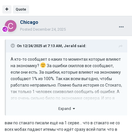
Quote
Chicago
Posted
December 24, 2025
On 12/24/2025 at 7:13 AM,
Jerald
said:
А кто-то сообщает о каких то моментах которые влияют
на экономику?
За ошибки скиллов все сообщают,
если они есть. За ошибки, которые влияют на экономику
сообщают 1% из 100%. Так как всем выгодно, чтобы
работало неправильно. Помню была история со Стокато,
так только 1 человек соизволил сообщить об ошибке. А
это очень сильно било по экономике сервера. И это я
сказал только об 1ом моменте. А их было достаточно.
Expand
вам по стакато писали ещё на 1 серве... что в стакато не со
всех мобах падают итемы что идёт сразу всей пати. что в