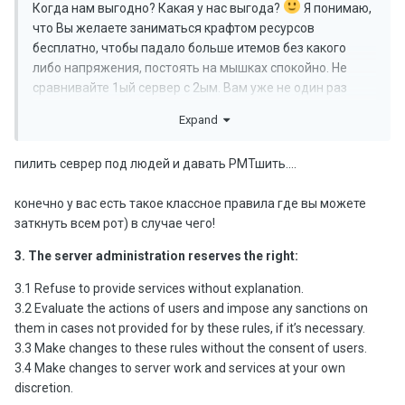
Когда нам выгодно? Какая у нас выгода?
Я понимаю,
что Вы желаете заниматься крафтом ресурсов
бесплатно, чтобы падало больше итемов без какого
либо напряжения, постоять на мышках спокойно. Не
сравнивайте 1ый сервер с 2ым. Вам уже не один раз
повторялось, что у нас был переезд и конечно будут
Expand
какие то различия. Об изменениях в Стокато мы писали
в новостях. Конечно, мы не будем отвечать на все Ваши
пилить севрер под людей и давать РМТшить....
вопросы 100% (если их много или нужно давать
информацию, которую мы Вам дать не можем).
конечно у вас есть такое классное правила где вы можете
Интересен Ваш ответ по выгоде. Какая же она?
заткнуть всем рот) в случае чего!
3. The server administration reserves the right:
3.1 Refuse to provide services without explanation.
3.2 Evaluate the actions of users and impose any sanctions on
them in cases not provided for by these rules, if it’s necessary.
3.3 Make changes to these rules without the consent of users.
3.4 Make changes to server work and services at your own
discretion.