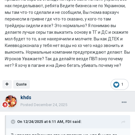
нах переделывают, ребята Ведите бизнеса не по Украински,
мы там что-то сделали и не сообщили, Вы гнома вархауч
перенесли в гривне где что-то сказано, у кого-то там
трейдеры сидели и все? Это нормально? Я понимаю вы
делаете лучше серы так выкатить основу в ТГ и ДС и скажите
мол будет то то, а не нахерячили и молчите. Вы как ДТЕК и
Киевводоконала у тебя нет воды но хз чего надо звонить и
выяснять. Нормальные компании предупреждают делают. Вы
Игроков Уважаете? Так да делайте везде ПВП зону почему
нет? Я хочу в пагане и на Дино бегать убивать почему не?
Quote
1
khds
Posted
December 24, 2025
On 12/24/2025 at 6:11 AM,
FDI
said: