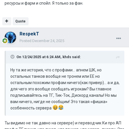
ресурсы и фарм и спойл. Я только за фан.
Quote
RespekT
Posted
December 24, 2025
On 12/24/2025 at 6:24 AM,
khds
said:
Ну та же история, что с профами… апнем ШК, но
остальных танков вообще не тронем или ЕЕ но
остальным похожим профам ничего(как привер)… а и да,
для чего это вообще сообщать игрокам? Вы главное
подписывайтесь на ТГ, Тик-Ток, Дискорд каналы! Но мы
вам ничего, нигде не сообщим! Это такая «фишка»
особенность сервера
Ты видимо не так давно на сервере) и переводчик Ки про АП