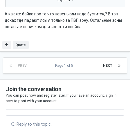
на Дино, и в Фоге, сткато, варке.
Да и мышка это вообще не беда, вот Адреналин это
А как же байка про то что новеньким надо бустится,? В топ
пздц. Посмотрите сколько антички на рынке, при том что
доках где падают лсы я только за ПВП зону. Остальные зоны
ее никто не фармит.
оставьте новичкам для квеста и спойла.
ДАЕТЕ ПВП ЗОНУ ВО ВСЕХ ТОП ЛОКАЦИЯХ!!!!!!!
Quote
спасибо!
PREV
Page 1 of 5
NEXT
Join the conversation
You can post now and register later. If you have an account,
sign in
now
to post with your account.
Reply to this topic...