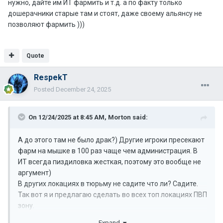
нужно, дайте им ИТ фармить и т.д. а по факту только
дошерачники старые там и стоят, даже своему альянсу не
позволяют фармить )))
Quote
RespekT
Posted
December 24, 2025
On 12/24/2025 at 8:45 AM,
Morton
said:
А до этого там не было драк?) Другие игроки пресекают
фарм на мышке в 100 раз чаще чем администрация. В
ИТ всегда пиздиловка жесткая, поэтому это вообще не
аргумент)
В других локациях в тюрьму не садите что ли? Садите.
Так вот я и предлагаю сделать во всех топ локациях ПВП
зону.
Почему вдруг только там, на мышку и в Пагане ставят и
Expand