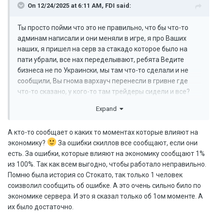
On 12/24/2025 at 6:11 AM,
FDI
said:
Ты просто пойми что это не правильно, что бы что-то
админам написали и они меняли в игре, я про Ваших
наших, я пришел на серв за стакадо которое было на
пати убрали, все нах переделывают, ребята Ведите
бизнеса не по Украински, мы там что-то сделали и не
сообщили, Вы гнома вархауч перенесли в гривне где
что-то сказано, у кого-то там трейдеры сидели и все?
Это нормально? Я понимаю вы делаете лучше серы так
Expand
выкатить основу в ТГ и ДС и скажите мол будет то то, а
не нахерячили и молчите. Вы как ДТЕК и
А кто-то сообщает о каких то моментах которые влияют на
Киевводоконала у тебя нет воды но хз чего надо
экономику?
За ошибки скиллов все сообщают, если они
звонить и выяснять. Нормальные компании
есть. За ошибки, которые влияют на экономику сообщают 1%
предупреждают делают. Вы Игроков Уважаете? Так да
из 100%. Так как всем выгодно, чтобы работало неправильно.
делайте везде ПВП зону почему нет? Я хочу в пагане и на
Помню была история со Стокато, так только 1 человек
Дино бегать убивать почему не?
соизволил сообщить об ошибке. А это очень сильно било по
экономике сервера. И это я сказал только об 1ом моменте. А
их было достаточно.