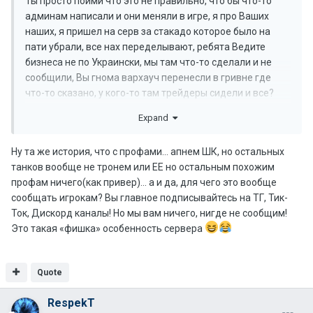
Ты просто пойми что это не правильно, что бы что-то
админам написали и они меняли в игре, я про Ваших
наших, я пришел на серв за стакадо которое было на
пати убрали, все нах переделывают, ребята Ведите
бизнеса не по Украински, мы там что-то сделали и не
сообщили, Вы гнома вархауч перенесли в гривне где
что-то сказано, у кого-то там трейдеры сидели и все?
Это нормально? Я понимаю вы делаете лучше серы так
Expand
выкатить основу в ТГ и ДС и скажите мол будет то то, а
не нахерячили и молчите. Вы как ДТЕК и
Ну та же история, что с профами… апнем ШК, но остальных
Киевводоконала у тебя нет воды но хз чего надо
танков вообще не тронем или ЕЕ но остальным похожим
звонить и выяснять. Нормальные компании
профам ничего(как привер)… а и да, для чего это вообще
предупреждают делают. Вы Игроков Уважаете? Так да
сообщать игрокам? Вы главное подписывайтесь на ТГ, Тик-
делайте везде ПВП зону почему нет? Я хочу в пагане и на
Ток, Дискорд каналы! Но мы вам ничего, нигде не сообщим!
Дино бегать убивать почему не?
Это такая «фишка» особенность сервера
Quote
RespekT