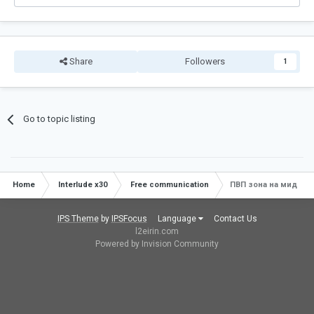
Share
Followers
1
Go to topic listing
Home
Interlude x30
Free communication
ПВП зона на мид лса
IPS Theme
by
IPSFocus
Language
Contact Us
l2eirin.com
Powered by Invision Community