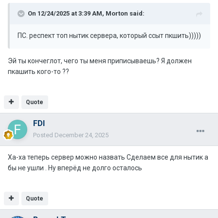
On 12/24/2025 at 3:39 AM,
Morton
said:
ПС. респект топ нытик сервера, который ссыт пкшить)))))
Эй ты кончеглот, чего ты меня приписываешь? Я должен
пкашить кого-то ??
Quote
FDI
Posted
December 24, 2025
Ха-ха теперь сервер можно назвать Сделаем все для нытик а
бы не ушли . Ну вперёд не долго осталось
Quote