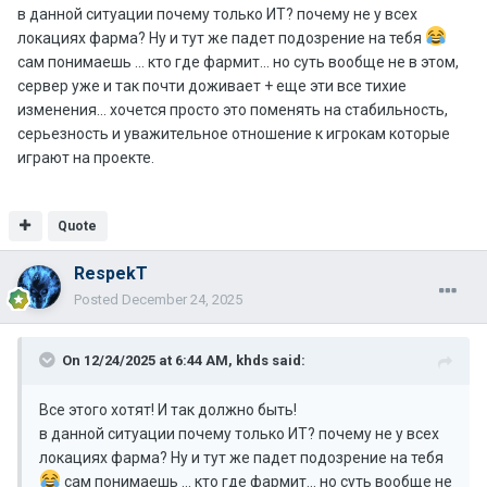
в данной ситуации почему только ИТ? почему не у всех
локациях фарма? Ну и тут же падет подозрение на тебя
сам понимаешь … кто где фармит… но суть вообще не в этом,
сервер уже и так почти доживает + еще эти все тихие
изменения… хочется просто это поменять на стабильность,
серьезность и уважительное отношение к игрокам которые
играют на проекте.
Quote
RespekT
Posted
December 24, 2025
On 12/24/2025 at 6:44 AM,
khds
said:
Все этого хотят! И так должно быть!
в данной ситуации почему только ИТ? почему не у всех
локациях фарма? Ну и тут же падет подозрение на тебя
сам понимаешь … кто где фармит… но суть вообще не