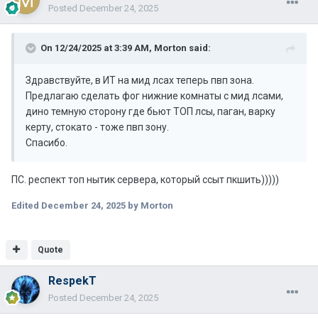
Posted
December 24, 2025
On 12/24/2025 at 3:39 AM,
Morton
said:
Здравствуйте, в ИТ на мид лсах теперь пвп зона.
Предлагаю сделать фог нижние комнаты с мид лсами,
дино темную сторону где бьют ТОП лсы, паган, варку
керту, стокато - тоже пвп зону.
Спасибо.
ПС. респект топ нытик сервера, который ссыт пкшить)))))
Edited
December 24, 2025
by Morton
Quote
RespekT
Posted
December 24, 2025