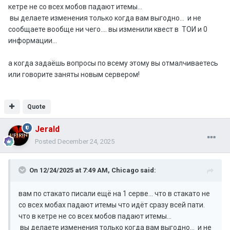
кетре не со всех мобов падают итемы...
вы делаете изменения только когда вам выгодно... и не
сообщаете вообще ни чего.... вы изменили квест в ТОИ и 0
информации...
а когда задаёшь вопросы по всему этому вы отмалчиваетесь
или говорите заняты новым сервером!
Quote
Jerald
Posted
December 24, 2025
On 12/24/2025 at 7:49 AM,
Chicago
said:
вам по стакато писали ещё на 1 серве... что в стакато не
со всех мобах падают итемы что идёт сразу всей пати.
что в кетре не со всех мобов падают итемы...
вы делаете изменения только когда вам выгодно... и не