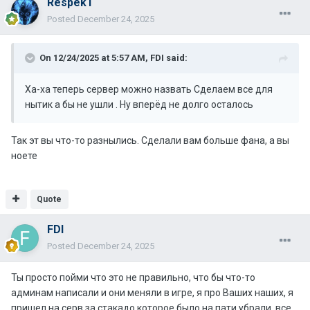
RespekT
Posted
December 24, 2025
On 12/24/2025 at 5:57 AM,
FDI
said:
Ха-ха теперь сервер можно назвать Сделаем все для
нытик а бы не ушли . Ну вперёд не долго осталось
Так эт вы что-то разнылись. Сделали вам больше фана, а вы
ноете
Quote
FDI
Posted
December 24, 2025
Ты просто пойми что это не правильно, что бы что-то
админам написали и они меняли в игре, я про Ваших наших, я
пришел на серв за стакадо которое было на пати убрали, все