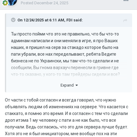
Posted
December 24, 2025
On 12/24/2025 at 6:11 AM,
FDI
said:
Ты просто пойми что это не правильно, что бы что-то
админам написали и они меняли в игре, я про Ваших
наших, я пришел на серв за стакадо которое было на
пати убрали, все нах переделывают, ребята Ведите
бизнеса не по Украински, мы там что-то сделали и не
сообщили, Вы гнома вархауч перенесли в гривне где
что-то сказано, у кого-то там трейдеры сидели и все?
Это нормально? Я понимаю вы делаете лучше серы так
Expand
выкатить основу в ТГ и ДС и скажите мол будет то то, а
не нахерячили и молчите. Вы как ДТЕК и
От части с тобой согласен и всегда говорил, что нужно
Киевводоконала у тебя нет воды но хз чего надо
объявлять людям об изменениях на сервере. Что касается с
звонить и выяснять. Нормальные компании
стаккато, я помню это время. И я согласен с тем что сделали
предупреждают делают. Вы Игроков Уважаете? Так да
дроп итэма 1 му человеку с пати а не как было, что все
делайте везде ПВП зону почему нет? Я хочу в пагане и на
получали. Ведь согласись, что это для сервера лучше будет.
Дино бегать убивать почему не?
Хотя это не я был инициатором, мне вообще пох на эти