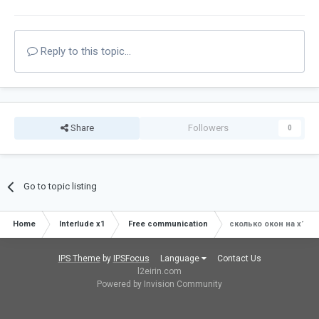
Reply to this topic...
Share
Followers
0
Go to topic listing
Home
Interlude x1
Free communication
сколько окон на х1 n
IPS Theme
by
IPSFocus
Language
Contact Us
l2eirin.com
Powered by Invision Community