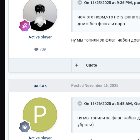
On 11/25/2025 at 9:36 PM,
pa
чем это норм,что нету фана з
движ без флага и вара
Active player
ну мы топили за флаг. чабан др
709
Quote
partak
Posted
November 26, 2025
On 11/26/2025 at 5:48 AM,
Go
ну мы топили за флаг. чабан
убрали)
Active player