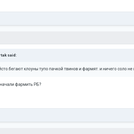
rtak
said:
то.бегают клоуны тупо пачкой твинов и фармят. и ничего соло не 
 начали фармить РБ?