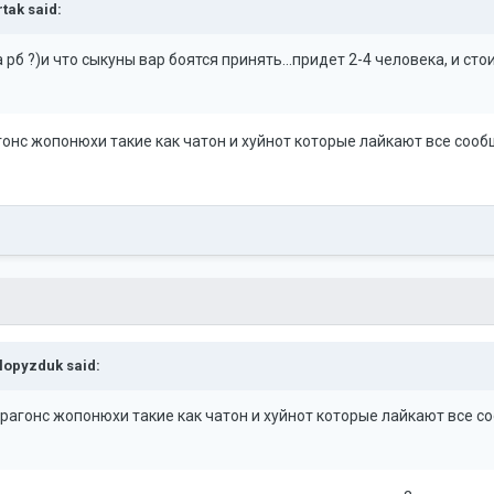
rtak
said:
а рб ?)и что сыкуны вар боятся принять...придет 2-4 человека, и с
агонс жопонюхи такие как чатон и хуйнот которые лайкают все соо
lopyzduk
said:
 драгонс жопонюхи такие как чатон и хуйнот которые лайкают все 