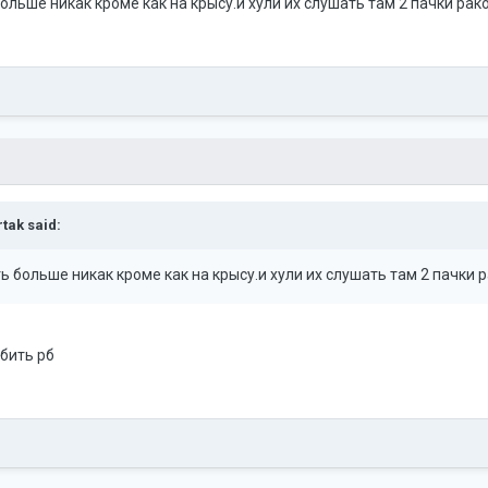
ольше никак кроме как на крысу.и хули их слушать там 2 пачки рако
rtak
said:
ь больше никак кроме как на крысу.и хули их слушать там 2 пачки р
обить рб