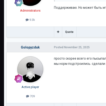
Поддерживаю. Но может быть иг
Administrators
9.3k
Quote
Golopyzduk
Posted
November 25, 2025
просто скорее всего его пысыпал
мы норм подстроились. сделали 
Active player
709