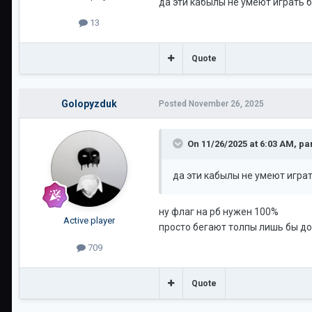
да эти кабылы не умеют играть б
13
Quote
Golopyzduk
Posted
November 26, 2025
On 11/26/2025 at 6:03 AM,
pa
да эти кабылы не умеют играт
ну флаг на рб нужен 100%
Active player
просто бегают толпы лишь бы д
709
Quote