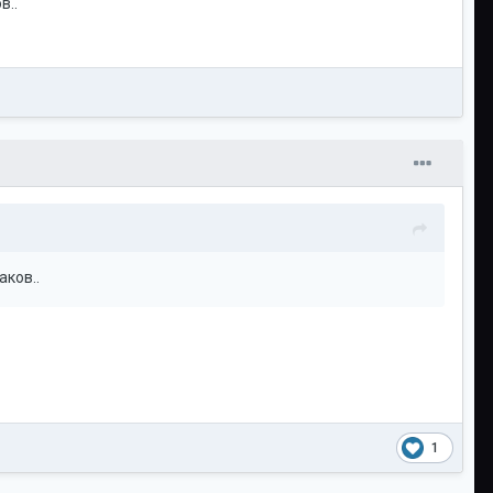
в..
аков..
1