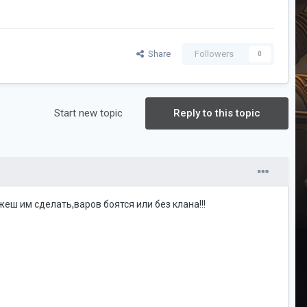
Share
Followers
0
Start new topic
Reply to this topic
еш им сделать,варов боятся или без клана!!!