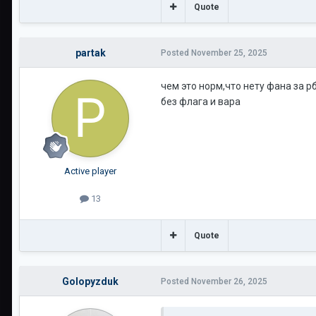
Quote
partak
Posted
November 25, 2025
чем это норм,что нету фана за р
без флага и вара
Active player
13
Quote
Golopyzduk
Posted
November 26, 2025