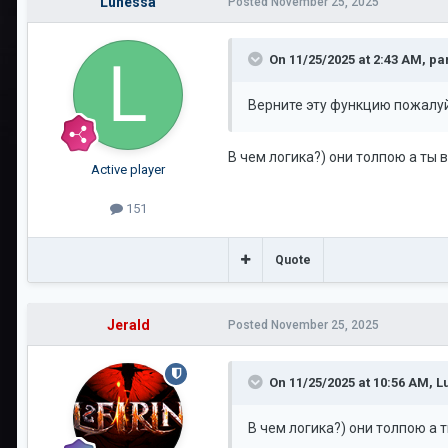
Lunessa
Posted
November 25, 2025
On 11/25/2025 at 2:43 AM,
pa
Верните эту функцию пожалуйс
В чем логика?) они толпою а ты 
Active player
151
Quote
Jerald
Posted
November 25, 2025
On 11/25/2025 at 10:56 AM,
L
В чем логика?) они толпою а 