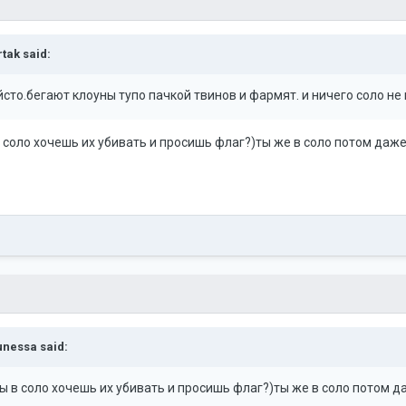
rtak
said:
то.бегают клоуны тупо пачкой твинов и фармят. и ничего соло не 
в соло хочешь их убивать и просишь флаг?)ты же в соло потом даж
unessa
said:
ты в соло хочешь их убивать и просишь флаг?)ты же в соло потом 