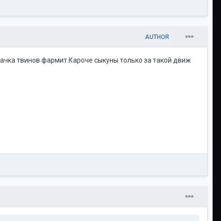
AUTHOR
т пачка твинов фармит.Кароче сыкуны только за такой движ