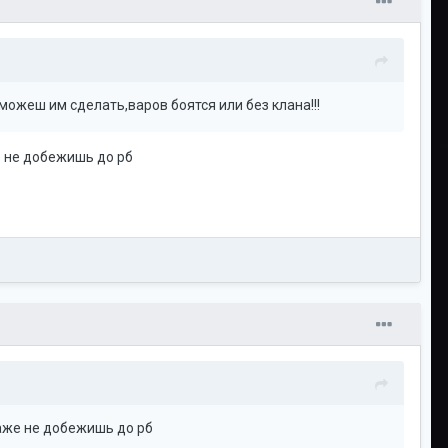
можеш им сделать,варов боятся или без клана!!!
е не добежишь до рб
даже не добежишь до рб