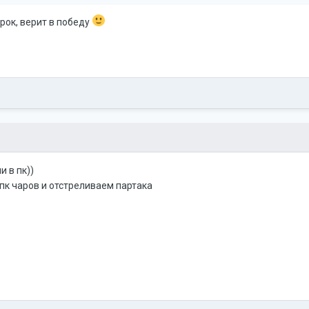
рок, верит в победу
и в пк))
пк чаров и отстреливаем партака