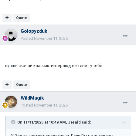
USkeletalMeshInstance::Render <- FDynamicActor::Render
<- SolidRendering <- RenderLevel <-
FLevelSceneNode::Render <- FPlayerSceneNode::Render <-
Quote
UGameEngine::Draw <- UWindowsViewport::Repaint <-
UWindowsClient::Tick <- ClientTick <- UGameEngine::Tick <-
Golopyzduk
UpdateWorld <- MainLoop
Posted
November 11, 2025
лучше скачай классик. интерлюд не тянет у тебя
Quote
WildMagik
Posted
November 11, 2025
On 11/11/2025 at 10:49 AM,
Jerald
said: