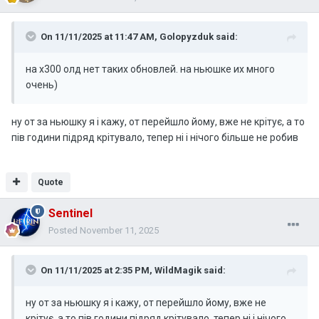
On 11/11/2025 at 11:47 AM,
Golopyzduk
said:
на х300 олд нет таких обновлей. на ньюшке их много
очень)
ну от за ньюшку я і кажу, от перейшло йому, вже не крітує, а то
пів години підряд крітувало, тепер ні і нічого більше не робив
Quote
Sentinel
Posted
November 11, 2025
On 11/11/2025 at 2:35 PM,
WildMagik
said:
ну от за ньюшку я і кажу, от перейшло йому, вже не
крітує, а то пів години підряд крітувало, тепер ні і нічого