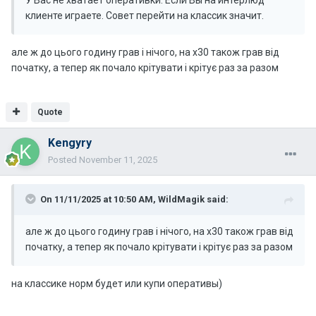
У Вас не хватает оперативки. Если Вы на интерлюд
клиенте играете. Совет перейти на классик значит.
але ж до цього годину грав і нічого, на х30 також грав від
початку, а тепер як почало крітувати і крітує раз за разом
Quote
Kengyry
Posted
November 11, 2025
On 11/11/2025 at 10:50 AM,
WildMagik
said:
але ж до цього годину грав і нічого, на х30 також грав від
початку, а тепер як почало крітувати і крітує раз за разом
на классике норм будет или купи оперативы)