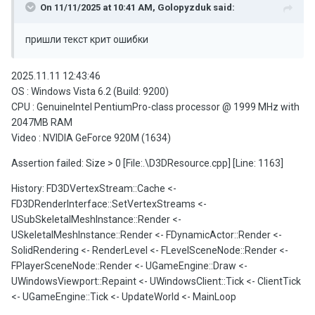
On 11/11/2025 at 10:41 AM,
Golopyzduk
said:
пришли текст крит ошибки
2025.11.11 12:43:46
OS : Windows Vista 6.2 (Build: 9200)
CPU : GenuineIntel PentiumPro-class processor @ 1999 MHz with
2047MB RAM
Video : NVIDIA GeForce 920M (1634)
Assertion failed: Size > 0 [File:.\D3DResource.cpp] [Line: 1163]
History: FD3DVertexStream::Cache <-
FD3DRenderInterface::SetVertexStreams <-
USubSkeletalMeshInstance::Render <-
USkeletalMeshInstance::Render <- FDynamicActor::Render <-
SolidRendering <- RenderLevel <- FLevelSceneNode::Render <-
FPlayerSceneNode::Render <- UGameEngine::Draw <-
UWindowsViewport::Repaint <- UWindowsClient::Tick <- ClientTick
<- UGameEngine::Tick <- UpdateWorld <- MainLoop