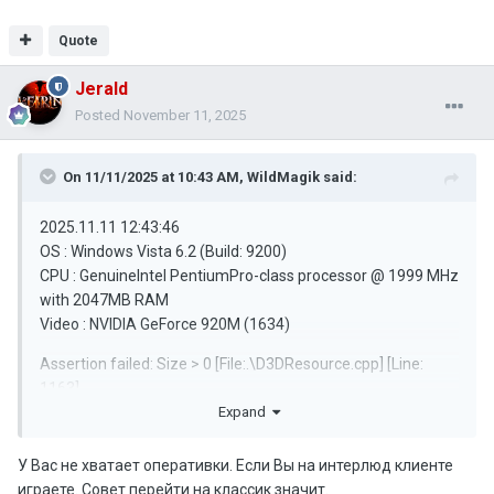
Quote
Jerald
Posted
November 11, 2025
On 11/11/2025 at 10:43 AM,
WildMagik
said:
2025.11.11 12:43:46
OS : Windows Vista 6.2 (Build: 9200)
CPU : GenuineIntel PentiumPro-class processor @ 1999 MHz
with 2047MB RAM
Video : NVIDIA GeForce 920M (1634)
Assertion failed: Size > 0 [File:.\D3DResource.cpp] [Line:
1163]
Expand
History: FD3DVertexStream::Cache <-
FD3DRenderInterface::SetVertexStreams <-
У Вас не хватает оперативки. Если Вы на интерлюд клиенте
USubSkeletalMeshInstance::Render <-
играете. Совет перейти на классик значит.