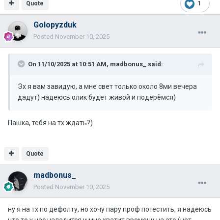
Quote
1
Golopyzduk
Posted
November 10, 2025
On 11/10/2025 at 10:51 AM,
madbonus_
said:
Эх я вам завидую, а мне свет только около 8ми вечера
дадут) надеюсь олик будет живой и подерёмся)
Пашка, тебя на тх ждать?)
Quote
madbonus_
Posted
November 10, 2025
ну я на тх по дефолту, но хочу пару проф потестить, я надеюсь