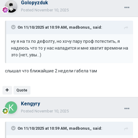
Golopyzduk
Posted
November 10, 2025
On 11/10/2025 at 10:59 AM,
madbonus_
said:
ну я на тх по дефолту, но хочу пару проф потестить, я
надеюсь что то у нас наладится и мне хватит времени на
это (нет, увы...)
слышал что ближайшие 2 недели габела там
Quote
Kengyry
Posted
November 10, 2025
On 11/10/2025 at 10:59 AM,
madbonus_
said: