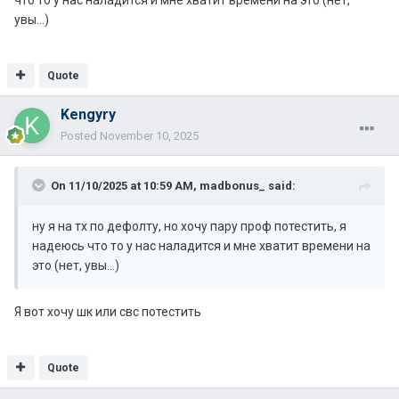
что то у нас наладится и мне хватит времени на это (нет,
увы...)
Quote
Kengyry
Posted
November 10, 2025
On 11/10/2025 at 10:59 AM,
madbonus_
said:
ну я на тх по дефолту, но хочу пару проф потестить, я
надеюсь что то у нас наладится и мне хватит времени на
это (нет, увы...)
Я вот хочу шк или свс потестить
Quote