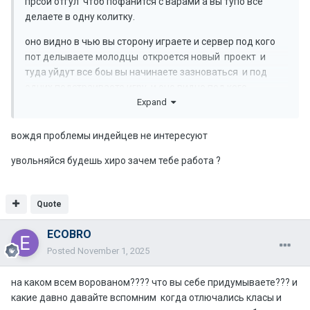
прсои отгул чтоб пофанится с варами а вы тупо все
делаете в одну колитку.
оно видно в чью вы сторону играете и сервер под кого
пот делываете молодцы откроется новый проект и
туда уйдут все боы вы начинаете зазноваться и под
одних подстраиваете игру. и оно видно под кого ...
Expand
подлизы
вождя проблемы индейцев не интересуют
увольняйся будешь хиро зачем тебе работа ?
Quote
ECOBRO
Posted
November 1, 2025
на каком всем ворованом???? что вы себе придумываете??? и
какие давно давайте вспомним когда отлючались класы и