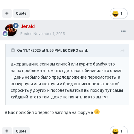
Quote
1
Jerald
Posted
November 1, 2025
On 11/1/2025 at 8:55 PM,
ECOBRO
said:
джеральдина если вы слипой или курите бамбук это
ваша проблема в том что гдето вас обивинил что олимп
1 день небыло было предлодложение пересмотреть а
вы курнули или нюхнули и бред выписываете а не чтоб
спросить у других и посоветыватсья вы походу тут самы
хуйдший ктото там даже не понятьно кто вы тут
Я Вас полюбил с первого взгляда на форуме
Quote
1