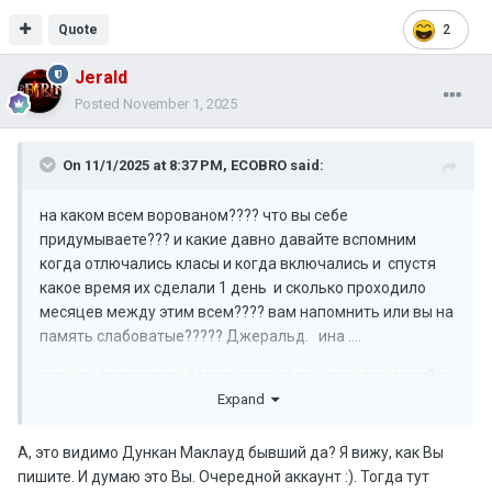
окей все супер аххахахах смешной вы чел
Quote
2
Jerald
Posted
November 1, 2025
On 11/1/2025 at 8:37 PM,
ECOBRO
said:
на каком всем ворованом???? что вы себе
придумываете??? и какие давно давайте вспомним
когда отлючались класы и когда включались и спустя
какое время их сделали 1 день и сколько проходило
месяцев между этим всем???? вам напомнить или вы на
память слабоватые????? Джеральд. ина ....
если вы стараетесь делать сервер под всех так делайте
Expand
под всех а не под одних игроков одинх вы баните дргих
вы в одно место целуете и ничег оим не делаете ...
А, это видимо Дункан Маклауд бывший да? Я вижу, как Вы
к другим оно вообще игрок селф вы тупо прикопались
пишите. И думаю это Вы. Очередной аккаунт :). Тогда тут
за т очто он играет с 2х компов и умеет играть так а вам