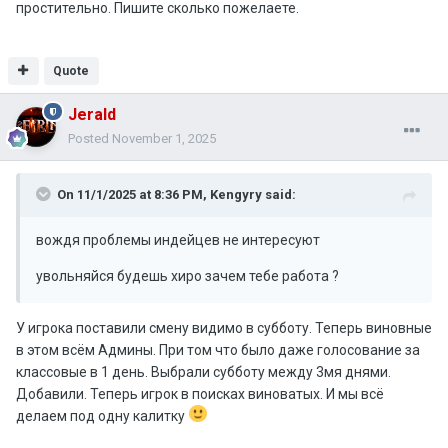
простительно. Пишите сколько пожелаете.
просто шушара любимая ваша нанылась и вы чтото типо
аля делать а как ваша шушара фармит по 10 к мидов
24/7 в ит и вы их даже не прилитаете провереять то все
Quote
окей все супер аххахахах смешной вы чел
Jerald
Posted
November 1, 2025
On 11/1/2025 at 8:36 PM,
Kengyry
said:
вождя проблемы индейцев не интересуют
увольняйся будешь хиро зачем тебе работа ?
У игрока поставили смену видимо в субботу. Теперь виновные
в этом всём Админы. При том что было даже голосование за
классовые в 1 день. Выбрали субботу между 3мя днями.
Добавили. Теперь игрок в поисках виноватых. И мы всё
делаем под одну калитку