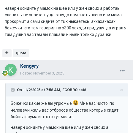
наверн осидите у мамок на шее или у жен своих а работаь
слово вы не знаете ну да откуда вам знать жена или мама
прокормит а сами сидите от тцк ныкаетесь аххахахахах
божечки кто там говорил на х300 заходи придушу да играл я
там душил вас там вы плакали и ныли только дурачки
Quote
Kengyry
Posted
November 3, 2025
On 11/2/2025 at 7:58 AM,
ECOBRO
said:
Божечки какие же вы угрюмые
Мне вас чисто по
человечи жаль вас отбросов общества которые сидят
бойцы фоума и чтото тут мелят.
наверн осидите у мамок на шее или у жен своих а