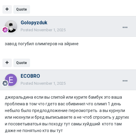
Quote
Golopyzduk
Posted
November 1, 2025
завод погубил олимперов на эйрине
Quote
ECOBRO
Posted
November 1, 2025
джеральдина если вы слипой или курите бамбук это ваша
проблема в том что гдето вас обивинил что олимп 1 день
небыло было предлодложение пересмотреть а вы курнули
или нюхнули и бред выписываете а не чтоб спросить у других
и посоветыватсья вы походу тут самы хуйдший ктото там
даже не понятьно кто вы тут