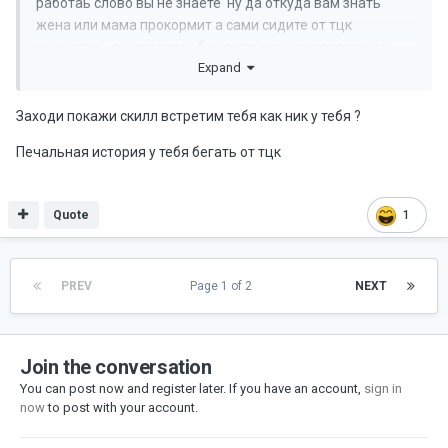
работаь слово вы не знаете ну да откуда вам знать
жена или мама прокормит а сами сидите от тцк
ныкаетесь аххахахахах божечки кто там говорил на
Expand
х300 заходи придушу да играл я там душил вас там вы
плакали и ныли только дурачки
Заходи покажи скилл встретим тебя как ник у тебя ?
Печальная история у тебя бегать от тцк
Quote
1
PREV
Page 1 of 2
NEXT
Join the conversation
You can post now and register later. If you have an account,
sign in
now
to post with your account.