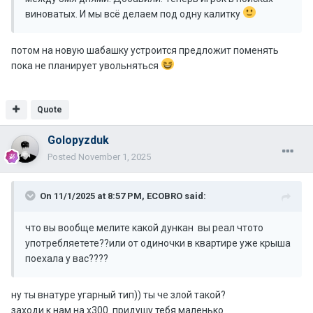
виноватых. И мы всё делаем под одну калитку
потом на новую шабашку устроится предложит поменять
пока не планирует увольняться
Quote
Golopyzduk
Posted
November 1, 2025
On 11/1/2025 at 8:57 PM,
ECOBRO
said:
что вы вообще мелите какой дункан вы реал чтото
употребляетете??или от одиночки в квартире уже крыша
поехала у вас????
ну ты внатуре угарный тип)) ты че злой такой?
заходи к нам на х300. придушу тебя маленько