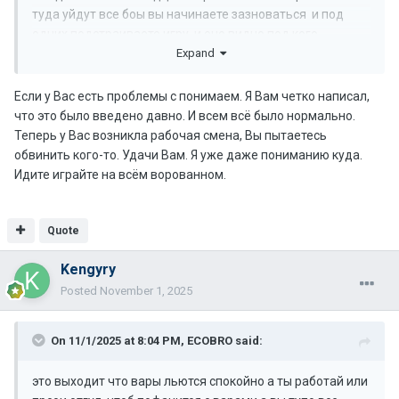
туда уйдут все боы вы начинаете зазноваться и под
одних подстраиваете игру. и оно видно под кого ...
Expand
подлизы
Если у Вас есть проблемы с понимаем. Я Вам четко написал,
что это было введено давно. И всем всё было нормально.
Теперь у Вас возникла рабочая смена, Вы пытаетесь
обвинить кого-то. Удачи Вам. Я уже даже пониманию куда.
Идите играйте на всём ворованном.
Quote
Kengyry
Posted
November 1, 2025
On 11/1/2025 at 8:04 PM,
ECOBRO
said:
это выходит что вары льются спокойно а ты работай или