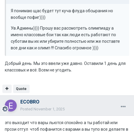
Я понимаю щас будет тут куча флуда обсырания но
вообще пофиг))))
Ув.Админы)))) Прошу вас рассмотреть олимпиаду а
имено классовые бои так как люди есть работают по
суботам вы их или убирите полностью или же поставте
все дни как и олимп !!! Спасибо огромное ))))
Добрый день. Мы это ввели уже давно. Оставили 1 день для
классовых и всё. Всем не угодить.
Quote
ECOBRO
Posted
November 1, 2025
это выходит что вары льются спокойно а ты работай или
прсои отгул чтоб пофанится с варами а вы тупо все делаете в