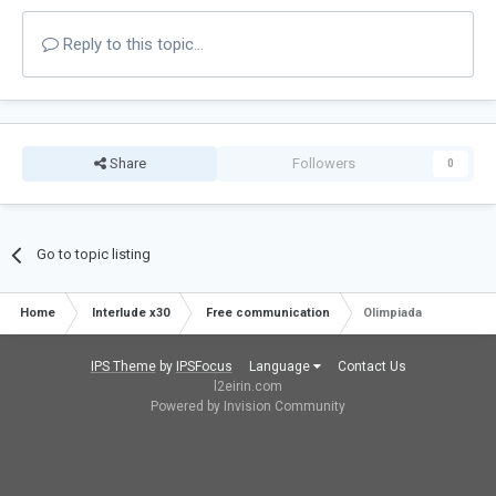
Reply to this topic...
Share
Followers
0
Go to topic listing
Home
Interlude x30
Free communication
Olimpiada
IPS Theme
by
IPSFocus
Language
Contact Us
l2eirin.com
Powered by Invision Community