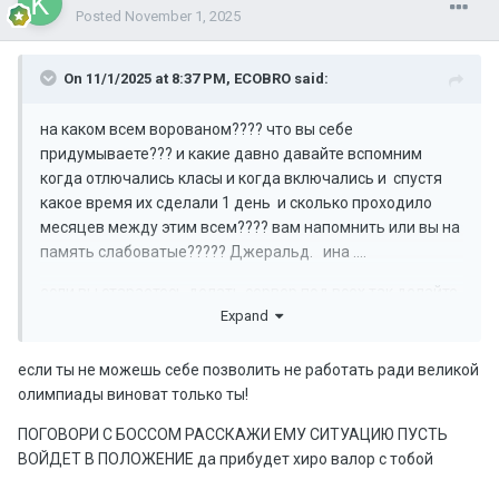
Posted
November 1, 2025
On 11/1/2025 at 8:37 PM,
ECOBRO
said:
на каком всем ворованом???? что вы себе
придумываете??? и какие давно давайте вспомним
когда отлючались класы и когда включались и спустя
какое время их сделали 1 день и сколько проходило
месяцев между этим всем???? вам напомнить или вы на
память слабоватые????? Джеральд. ина ....
если вы стараетесь делать сервер под всех так делайте
Expand
под всех а не под одних игроков одинх вы баните дргих
вы в одно место целуете и ничег оим не делаете ...
если ты не можешь себе позволить не работать ради великой
к другим оно вообще игрок селф вы тупо прикопались
олимпиады виноват только ты!
за т очто он играет с 2х компов и умеет играть так а вам
просто шушара любимая ваша нанылась и вы чтото типо
ПОГОВОРИ С БОССОМ РАССКАЖИ ЕМУ СИТУАЦИЮ ПУСТЬ
аля делать а как ваша шушара фармит по 10 к мидов
ВОЙДЕТ В ПОЛОЖЕНИЕ да прибудет хиро валор с тобой
24/7 в ит и вы их даже не прилитаете провереять то все