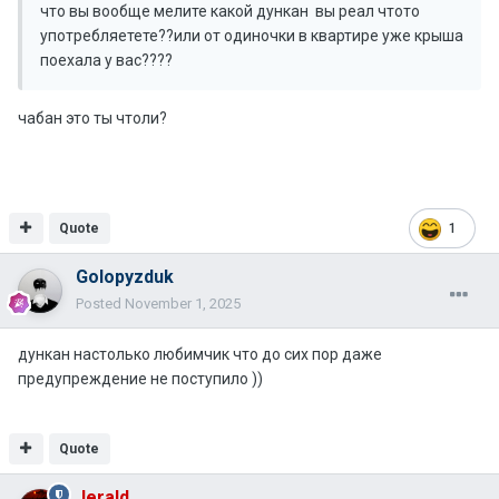
что вы вообще мелите какой дункан вы реал чтото
употребляетете??или от одиночки в квартире уже крыша
поехала у вас????
чабан это ты чтоли?
Quote
1
Golopyzduk
Posted
November 1, 2025
дункан настолько любимчик что до сих пор даже
предупреждение не поступило ))
Quote
Jerald