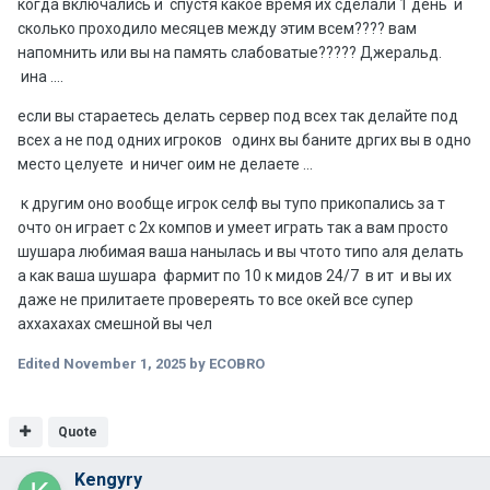
когда включались и спустя какое время их сделали 1 день и
сколько проходило месяцев между этим всем???? вам
напомнить или вы на память слабоватые????? Джеральд.
ина ....
если вы стараетесь делать сервер под всех так делайте под
всех а не под одних игроков одинх вы баните дргих вы в одно
место целуете и ничег оим не делаете ...
к другим оно вообще игрок селф вы тупо прикопались за т
очто он играет с 2х компов и умеет играть так а вам просто
шушара любимая ваша нанылась и вы чтото типо аля делать
а как ваша шушара фармит по 10 к мидов 24/7 в ит и вы их
даже не прилитаете провереять то все окей все супер
аххахахах смешной вы чел
Edited
November 1, 2025
by ECOBRO
Quote
Kengyry