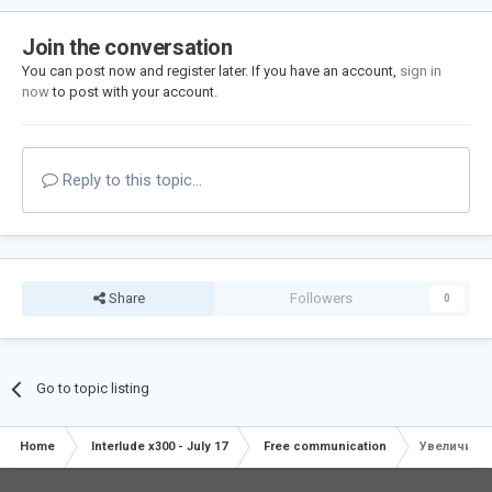
Join the conversation
You can post now and register later. If you have an account,
sign in
now
to post with your account.
Reply to this topic...
Share
Followers
0
Go to topic listing
Home
Interlude x300 - July 17
Free communication
Увеличить 