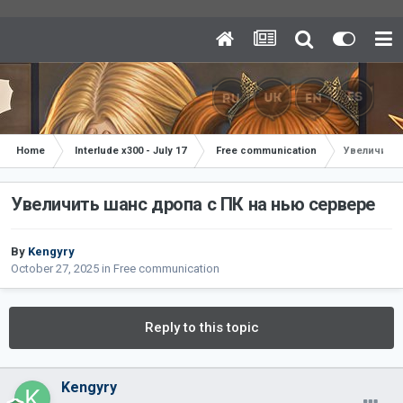
Home
Interlude x300 - July 17
Free communication
Увеличить 
Увеличить шанс дропа с ПК на нью сервере
By
Kengyry
October 27, 2025
in
Free communication
Reply to this topic
Kengyry