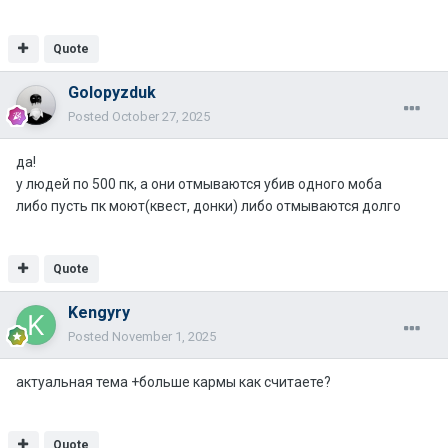
Quote
Golopyzduk
Posted
October 27, 2025
да!
у людей по 500 пк, а они отмываются убив одного моба
либо пусть пк моют(квест, донки) либо отмываются долго
Quote
Kengyry
Posted
November 1, 2025
актуальная тема +больше кармы как считаете?
Quote