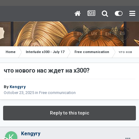
Home
Interlude x300 - July 17
Free communication
что нового 
что нового нас ждет на х300?
By
Kengyry
October 23, 2025
in
Free communication
Reply to this topic
Kengyry