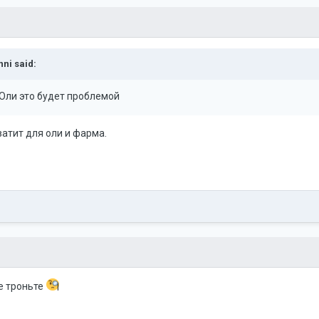
nni
said:
 Оли это будет проблемой
хватит для оли и фарма.
е троньте