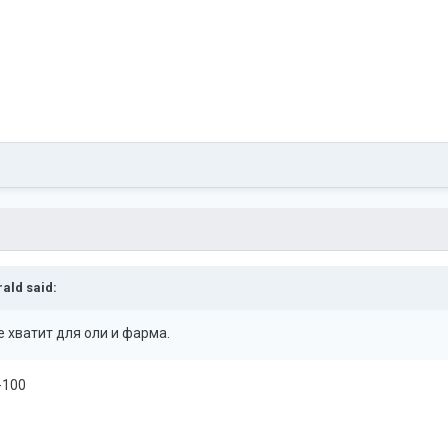
rald
said:
не хватит для оли и фарма.
-100