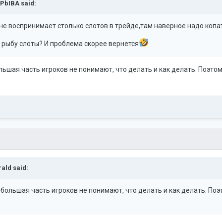
PbIBA
said:
не воспринимает столько слотов в трейде,там наверное надо копат
а рыбу слоты? И проблема скорее вернется
льшая часть игроков не понимают, что делать и как делать. Поэт
rald
said:
 большая часть игроков не понимают, что делать и как делать. П