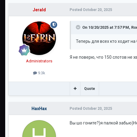
Jerald
Posted
October 20, 2025
On 10/20/2025 at 7:57 PM,
Ro
Теперь для всех кто ходит на
Я не поверю, что 150 слотов не 
Administrators
9.3k
Quote
НахНах
Posted
October 20, 2025
Вы шо гоните?)я палкой забью)Н