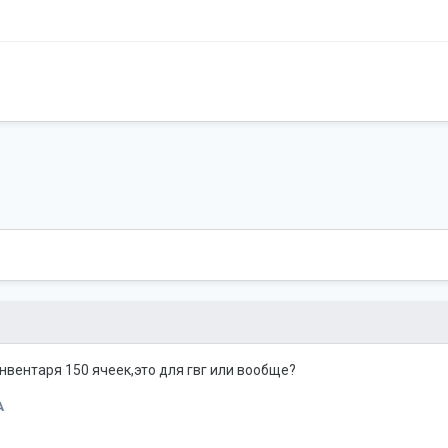
нвентаря 150 ячеек,это для гвг или вообще?
A