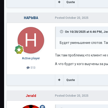
Quote
HAPbIBA
Posted
October 20, 2025
On 10/20/2025 at 6:46 PM,
Je
Будет уменьшение слотов. Та
Так там проблема,что клиент не 
Active player
А что будет у кого выучены за р
513
Quote
Jerald
Posted
October 20, 2025