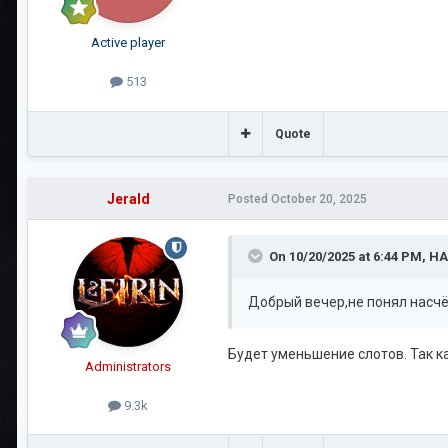
Active player
513
Quote
Jerald
Posted
October 20, 2025
On 10/20/2025 at 6:44 PM,
HA
Добрый вечер,не понял насчё
Будет уменьшение слотов. Так к
Administrators
9.3k