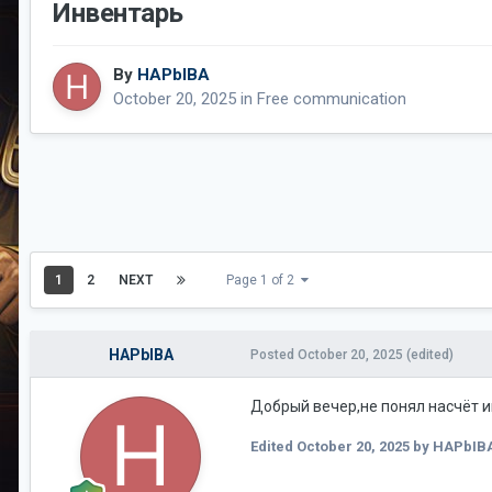
Инвентарь
By
HAPbIBA
October 20, 2025
in
Free communication
1
2
NEXT
Page 1 of 2
HAPbIBA
Posted
October 20, 2025
(edited)
Добрый вечер,не понял насчёт и
Edited
October 20, 2025
by HAPbIB