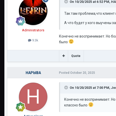
On 10/20/2025 at 6:52 PM,
HA
Так там проблема,что клиент 
А что будет у кого выучены з
Administrators
Конечно не воспринимает. Но бо
9.3k
было
Quote
HAPbIBA
Posted
October 20, 2025
On 10/20/2025 at 7:00 PM,
Je
Конечно не воспринимает. Но
классно было