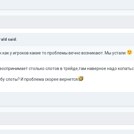
rald
said:
к как у игроков какие то проблемы вечно возникают. Мы устали
воспринимает столько слотов в трейде,там наверное надо копаться
ыбу слоты? И проблема скорее вернется