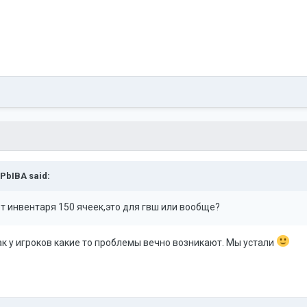
PbIBA
said:
т инвентаря 150 ячеек,это для гвш или вообще?
ак у игроков какие то проблемы вечно возникают. Мы устали