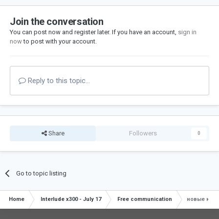
Join the conversation
You can post now and register later. If you have an account,
sign in
now
to post with your account.
Reply to this topic...
Share
Followers
0
Go to topic listing
Home
Interlude x300 - July 17
Free communication
новые кос