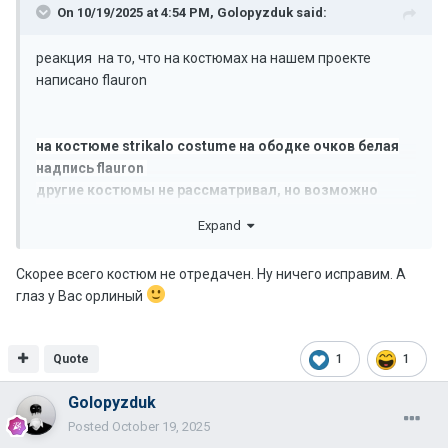
On 10/19/2025 at 4:54 PM,
Golopyzduk
said:
реакция на то, что на костюмах на нашем проекте
написано flauron
на костюме strikalo costume на ободке очков белая
надпись flauron
другие костюмы не рассматривал, но возможно
тоже что то имеется
Expand
Скорее всего костюм не отредачен. Ну ничего исправим. А
глаз у Вас орлиный
Quote
1
1
Golopyzduk
Posted
October 19, 2025