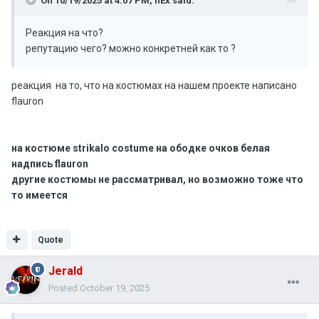
On 10/19/2025 at 4:07 PM,
hEx
said:
Реакция на что?
репутацию чего? можно конкретней как то ?
реакция на то, что на костюмах на нашем проекте написано
flauron
на костюме strikalo costume на ободке очков белая
надпись flauron
другие костюмы не рассматривал, но возможно тоже что
то имеется
Quote
Jerald
Posted
October 19, 2025