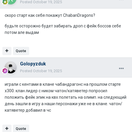
Posted
October 19, 2025
скоро старт как себя покажут ChabanDragons?
будьте осторожно будет забирать дроп с фейк боссов себе
потом але выдам
Quote
Golopyzduk
Posted
October 19, 2025
играли с кентами в клане чабандрагонс на прошлом старте
х300. клан лидер с ником чатон/катяветер попросил
положить фейк эпик на квх полетать на олимп. на следующий
день зашли в игру а наши персонажи уже не в клане. чатон/
катяветер добавил в чс
Quote