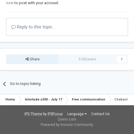
now
to post with your account.
Reply to this topic...
Share
Followers
0
Go to topic listing
Home
Interlude x300 - July 17
Free communication
ChabanDra
IPS Theme
by
IPSFocus
Language
Contact Us
l2eirin.com
Powered by Invision Community