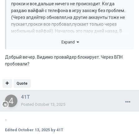
прокси и все,дальше ничего не происходит. Когда
раздаю вайфай с телефона в игру захожу без проблем.
(Через апдейтер обновлял,на другие аккаунты тоже не
пускает,прокси все пробовал,пускает только через
мобильный вайфай). Началось это пару дней назад. В
чем может быть проблема?
Expand
Добрый вечер. Видимо провайдер блокирует. Через ВПН
пробовали?
Quote
41T
Posted
October 13, 2025
.
Edited
October 13, 2025
by 41T