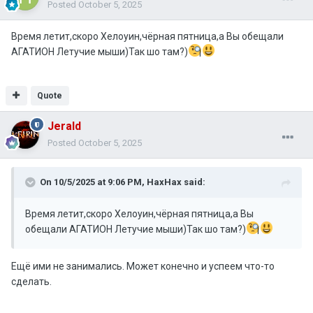
Posted
October 5, 2025
Время летит,скоро Хелоуин,чёрная пятница,а Вы обещали
АГАТИОН Летучие мыши)Так шо там?)
Quote
Jerald
Posted
October 5, 2025
On 10/5/2025 at 9:06 PM,
НахНах
said:
Время летит,скоро Хелоуин,чёрная пятница,а Вы
обещали АГАТИОН Летучие мыши)Так шо там?)
Ещё ими не занимались. Может конечно и успеем что-то
сделать.