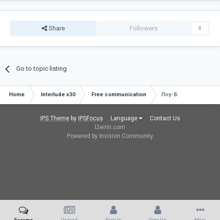
Share
Followers
0
Go to topic listing
Home
Interlude x30
Free communication
Лоу-Б
IPS Theme
by
IPSFocus
Language
Contact Us
l2eirin.com
Powered by Invision Community