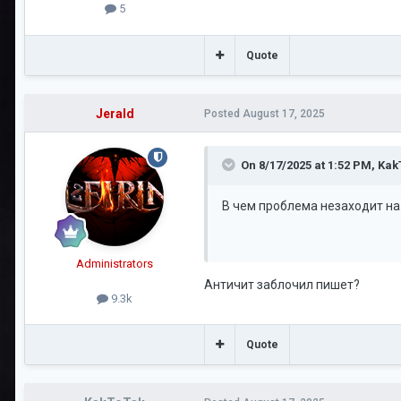
5
Quote
Jerald
Posted
August 17, 2025
On 8/17/2025 at 1:52 PM,
Kak
В чем проблема незаходит на
Administrators
Античит заблочил пишет?
9.3k
Quote