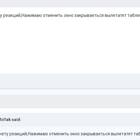
у реакций,Нажимаю отменить окно закрываеться вылетатет таблич
ToTak
said:
нету реакций,Нажимаю отменить окно закрываеться вылетатет таб