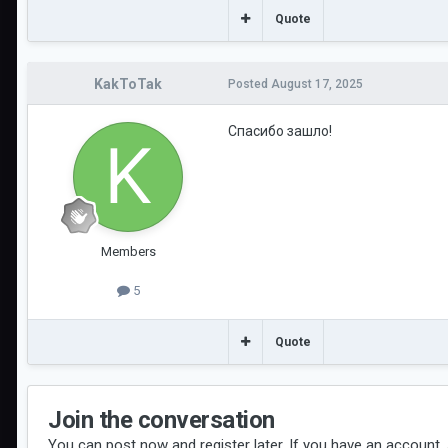
Quote
KakToTak
Posted
August 17, 2025
Спасибо зашло!
Members
5
Quote
Join the conversation
You can post now and register later. If you have an account,