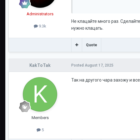
Administrators
Не клацайте много раз. Сделайте
9.3k
нужно клацать.
Quote
KakToTak
Posted
August 17, 2025
Так на другого чара захожу и вс
Members
5