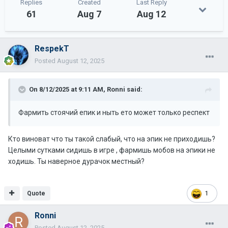
Replies
Created
Last Reply
61
Aug 7
Aug 12
RespekT
Posted
August 12, 2025
On 8/12/2025 at 9:11 AM,
Ronni
said:
Фармить стоячий епик и ныть ето может только респект
Кто виноват что ты такой слабый, что на эпик не приходишь?
Целыми сутками сидишь в игре , фармишь мобов на эпики не
ходишь. Ты наверное дурачок местный?
Quote
1
Ronni
Posted
August 12, 2025