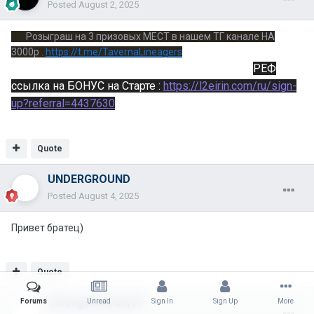
Posted
August 2, 2025
Розыграш на 3 призовых МЕСТ в нашем ТГ канале НА
3000р .
https://t.me/TavernaLineagers
РЕФ
ссылка на БОНУС на Старте :
https://l2eirin.com/ru/sign-
up?referral=4437630
Quote
UNDERGROUND
Posted
August 4, 2025
Привет братец)
Quote
ChicagoStreamYT
Forums
Unread
Sign In
Sign Up
More