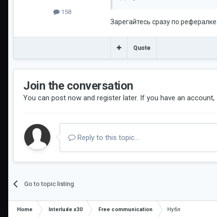
158
Зарегайтесь сразу по рефералке
Quote
Join the conversation
You can post now and register later. If you have an account,
Reply to this topic...
Go to topic listing
Home
Interlude x30
Free communication
Нубл