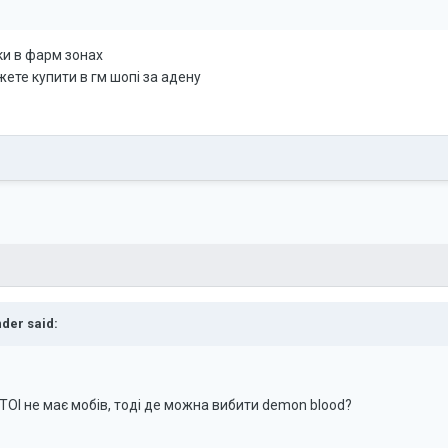
ьки в фарм зонах
ете купити в гм шопі за адену
nder
said:
 ТОІ не має мобів, тоді де можна вибити demon blood?