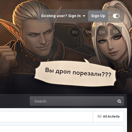
Existing user? Sign In
Sign Up
All Activity