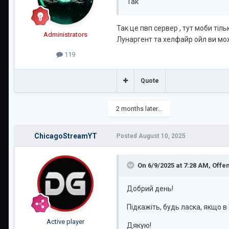
Так
Так це пвп сервер , тут моби тіл
Administrators
Лунаргент та хелфайр ойл ви мож
119
Quote
2 months later...
ChicagoStreamYT
Posted
August 10, 2025
On 6/9/2025 at 7:28 AM,
Offe
Добрий день!
Підкажіть, будь ласка, якщо в
Active player
Дякую!