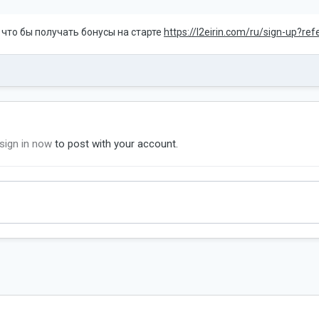
 что бы получать бонусы на старте
https://l2eirin.com/ru/sign-up?re
sign in now
to post with your account.