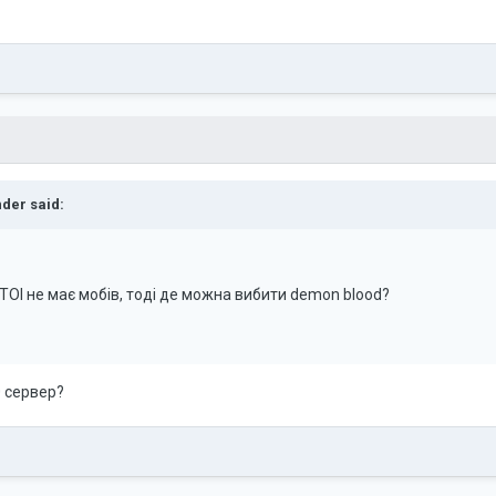
nder
said:
 ТОІ не має мобів, тоді де можна вибити demon blood?
0 сервер?