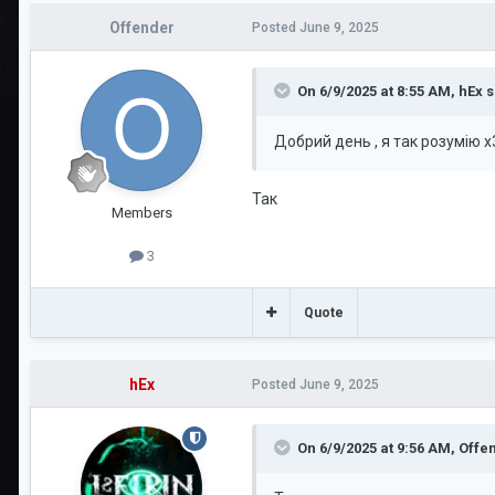
Offender
Posted
June 9, 2025
On 6/9/2025 at 8:55 AM,
hEx
s
Добрий день , я так розумію 
Так
Members
3
Quote
hEx
Posted
June 9, 2025
On 6/9/2025 at 9:56 AM,
Offe