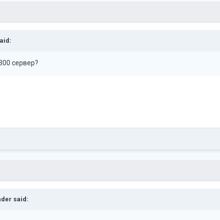
aid:
х300 сервер?
nder
said: