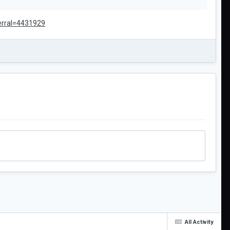
ferral=4431929
All Activity