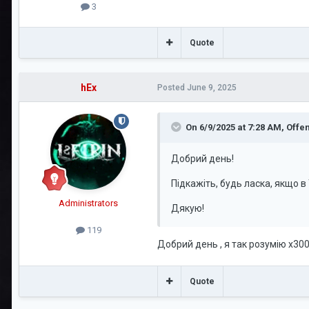
3
Quote
hEx
Posted
June 9, 2025
On 6/9/2025 at 7:28 AM,
Offe
Добрий день!
Підкажіть, будь ласка, якщо в
Administrators
Дякую!
119
Добрий день , я так розумію х30
Quote