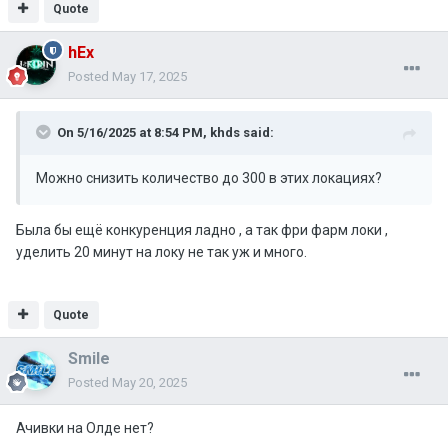
Quote
hEx
Posted
May 17, 2025
On 5/16/2025 at 8:54 PM,
khds
said:
Можно снизить количество до 300 в этих локациях?
Была бы ещё конкуренция ладно , а так фри фарм локи ,
уделить 20 минут на локу не так уж и много.
Quote
Smile
Posted
May 20, 2025
Ачивки на Олде нет?