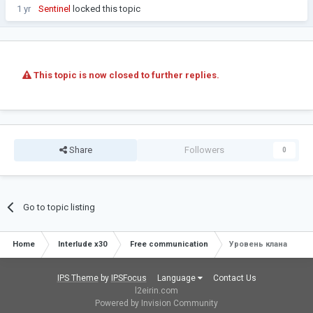
1 yr
Sentinel
locked this topic
This topic is now closed to further replies.
Share
Followers
0
Go to topic listing
Home
Interlude x30
Free communication
Уровень клана
IPS Theme
by
IPSFocus
Language
Contact Us
l2eirin.com
Powered by Invision Community