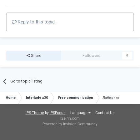
Reply to this topic...
Share
Followers
0
Go to topic listing
Home
Interlude x30
Free communication
Лабиринт
IPS Theme
by
IPSFocus
Language
Contact Us
l2eirin.com
Powered by Invision Community