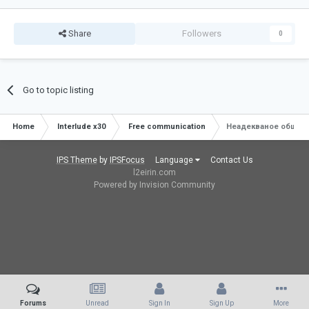
Share
Followers
0
Go to topic listing
Home
Interlude x30
Free communication
Неадекваное общен
IPS Theme
by
IPSFocus
Language
Contact Us
l2eirin.com
Powered by Invision Community
Forums
Unread
Sign In
Sign Up
More