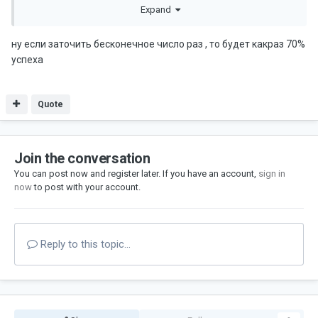
то, вот это шанс 50% при КАЖДОМ подкидывании.
Expand
ну если заточить бесконечное число раз , то будет какраз 70%
Крафтил ТТ бижу некла серьги зашли, третье кольцо
успеха
сфейлилось. Знакомый биш крафтил три сома, три не
зашли. При этом люди с +7 пухами бегают
Quote
Join the conversation
You can post now and register later. If you have an account,
sign in
now
to post with your account.
Reply to this topic...