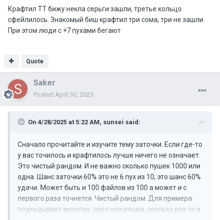
Крафтил ТТ бижу некла серьги зашли, третье кольцо
сфейлилось. Знакомый биш крафтил три сома, три не зашли.
При этом люди с +7 пухами бегают
Quote
Saker
Posted
April 30, 2025
On 4/28/2025 at 5:22 AM,
sunsei
said:
Сначало прочитайте и изучите тему заточки. Если где-то
у вас точилось и крафтилось лучше ничего не означает.
Это чистый рандом. И не важно сколько пушек 1000 или
одна. Шанс заточки 60% это не 6 пух из 10, это шанс 60%
удачи. Может быть и 100 файлов из 100 а может и с
первого раза точнется. Чистый рандом. Для примера
подкидывает монетку, орёл или решка, сколько раз то и