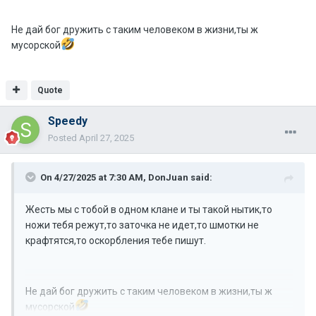
Не дай бог дружить с таким человеком в жизни,ты ж
мусорской
Quote
Speedy
Posted
April 27, 2025
On 4/27/2025 at 7:30 AM,
DonJuan
said:
Жесть мы с тобой в одном клане и ты такой нытик,то
ножи тебя режут,то заточка не идет,то шмотки не
крафтятся,то оскорбления тебе пишут.
Не дай бог дружить с таким человеком в жизни,ты ж
мусорской