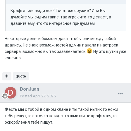
Крафтят же люди всё? Точат же оружие? Или Вы
думайте мы сидим такие, так игрок что-то делает, а
давайте ему что-то интересное придумаем.
Некоторые деньги бомжам дают чтобы они между собой
дрались. Не знаю возможностей админ панели и настроек
сервера, возможно вы так развлекаетесь
Ну это шутки уже
конечно
Quote
DonJuan
Posted
April 27, 2025
Жесть мы с тобой в одном клане и ты такой нытик,то ножи
тебя режут,то заточка не идет,то шмотки не крафтятся,то
оскорбления тебе пишут.