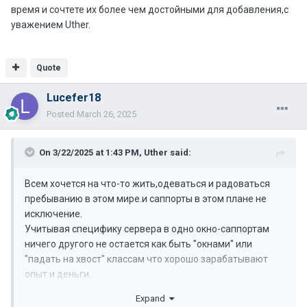
время и сочтете их более чем достойными для добавления,с
уважением Uther.
Quote
Lucefer18
Posted
March 26, 2025
On 3/22/2025 at 1:43 PM,
Uther
said:
Всем хочется на что-то жить,одеваться и радоваться
пребыванию в этом мире.и саппорты в этом плане не
исключение.
Учитывая специфику сервера в одно окно-саппортам
ничего другого не остается как быть "окнами" или
"падать на хвост" классам что хорошо зарабатывают
опыт и деньги.
Я с таким стечением дел не согласен,да и сама игра этих
Expand
хроник предусматривает равенство в этом плане:для