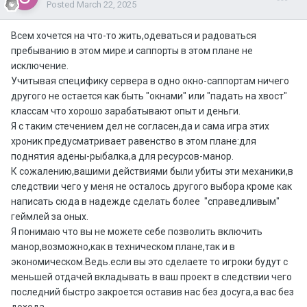
Posted
March 22, 2025
Всем хочется на что-то жить,одеваться и радоваться
пребыванию в этом мире.и саппорты в этом плане не
исключение.
Учитывая специфику сервера в одно окно-саппортам ничего
другого не остается как быть "окнами" или "падать на хвост"
классам что хорошо зарабатывают опыт и деньги.
Я с таким стечением дел не согласен,да и сама игра этих
хроник предусматривает равенство в этом плане:для
поднятия адены-рыбалка,а для ресурсов-манор.
К сожалению,вашими действиями были убиты эти механики,в
следствии чего у меня не осталось другого выбора кроме как
написать сюда в надежде сделать более "справедливым"
геймлей за оных.
Я понимаю что вы не можете себе позволить включить
манор,возможно,как в техническом плане,так и в
экономическом.Ведь.если вы это сделаете то игроки будут с
меньшей отдачей вкладывать в ваш проект в следствии чего
последний быстро закроется оставив нас без досуга,а вас без