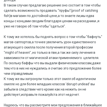
дохода.
В таком случае предлагаю решение:оно состоит в том чтобы
сделать возможность продавать "пруфы"(proof of catching
fish)в магазин по достойной цене,а то знаете ли,мы едва
концы с концами сводим благодаря ценам на расходники ,я
уже не говорю об том чтобы "одеться".
К тому же хотелось бы поднять вопрос о том чтобы "бафнуть"
магов-саппортов,а точнее увеличить урон единственного
атакующего скилла после получения второй профессии
"might of heaven" ,но только в пве,а так же силу лечения в
зависимости от магической атаки применяемого целителя.
По скольку баффы что вы выдали физическим классам,даже
тем,что в них не нуждались я считаю это предложение более
чем справдливым.
К тому же вы затронули только этот скилл:об идентичном
скилле но для более младших классов 'disrupt undead' вы
забыли в следствии чего кроме как на нежить он не
действует,исправьте пожалуйста этот недочет.
Надеюсь что вы рассмотрите мои предложения в ближайшее