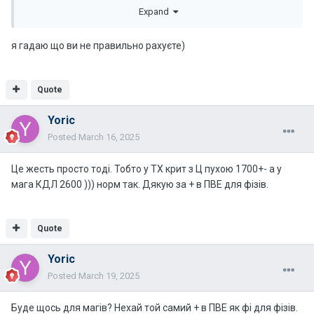
Expand
я гадаю що ви не правильно рахуєте)
Quote
Yoric
Posted
March 16, 2025
Це жесть просто тоді. Тобто у ТХ крит з Ц пухою 1700+- а у
мага КДЛ 2600 ))) норм так. Дякую за + в ПВЕ для фізів.
Quote
Yoric
Posted
March 19, 2025
Буде щось для магів? Нехай той самий + в ПВЕ як фі для фізів.