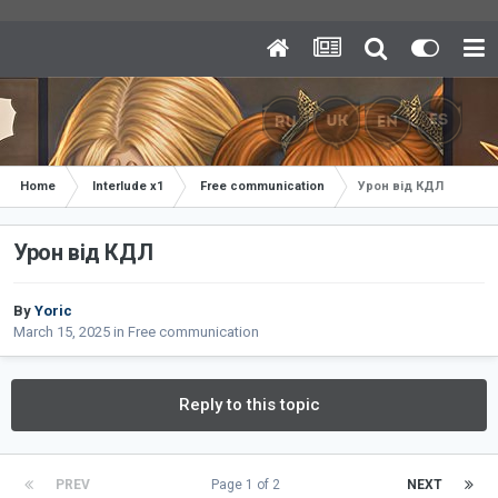
Home
Interlude x1
Free communication
Урон від КДЛ
Урон від КДЛ
By
Yoric
March 15, 2025
in
Free communication
Reply to this topic
PREV
Page 1 of 2
NEXT