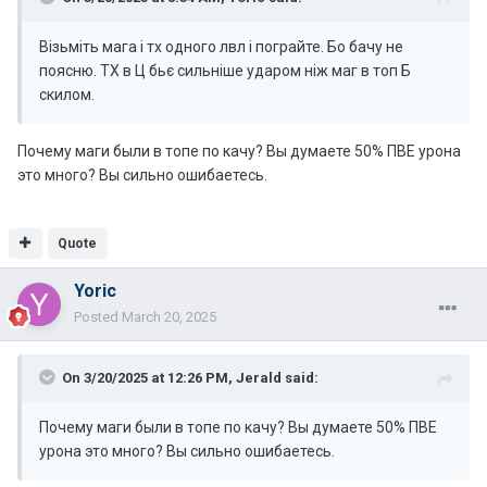
Візьміть мага і тх одного лвл і пограйте. Бо бачу не
поясню. ТХ в Ц бьє сильніше ударом ніж маг в топ Б
скилом.
Почему маги были в топе по качу? Вы думаете 50% ПВЕ урона
это много? Вы сильно ошибаетесь.
Quote
Yoric
Posted
March 20, 2025
On 3/20/2025 at 12:26 PM,
Jerald
said:
Почему маги были в топе по качу? Вы думаете 50% ПВЕ
урона это много? Вы сильно ошибаетесь.