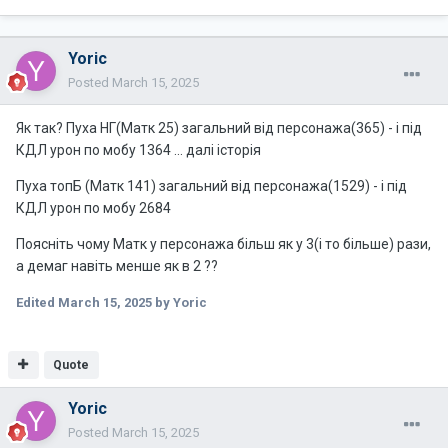
Yoric
Posted
March 15, 2025
Як так? Пуха НГ(Матк 25) загальний від персонажа(365) - і під
КДЛ урон по мобу 1364 ... далі історія
Пуха топБ (Матк 141) загальний від персонажа(1529) - і під
КДЛ урон по мобу 2684
Поясніть чому Матк у персонажа більш як у 3(і то більше) рази,
а демаг навіть менше як в 2 ??
Edited
March 15, 2025
by Yoric
Quote
Yoric
Posted
March 15, 2025