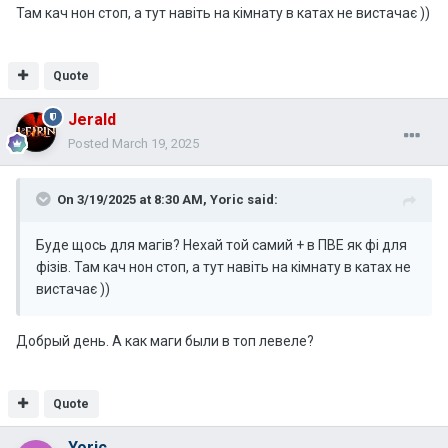
Там кач нон стоп, а тут навіть на кімнату в катах не вистачає ))
Quote
Jerald
Posted
March 19, 2025
On 3/19/2025 at 8:30 AM,
Yoric
said:
Буде щось для магів? Нехай той самий + в ПВЕ як фі для
фізів. Там кач нон стоп, а тут навіть на кімнату в катах не
вистачає ))
Добрый день. А как маги были в топ левеле?
Quote
Yoric