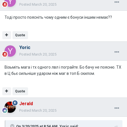
Posted
March 20, 2025
Тоді просто поясніть чому одним є бонуси іншим немає??
Quote
Yoric
Posted
March 20, 2025
Візьміть мага і тх одного лвл і пограйте. Бо бачу не поясню. ТХ
в Ц бьє сильніше ударом ніж маг в топ Б скилом.
Quote
Jerald
Posted
March 20, 2025
On 3/20/2025 at 8:54 AM,
Yoric
said: