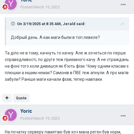
Posted
March 19, 2025
On 3/19/2025 at 8:35 AM,
Jerald
said:
Добрый день. А как маги были в топ левеле?
Та діло не в тому, качнуть то качну. Але ж хочеться по перше
справедливості, по друге теж приємного качу. А не страждань
на фоні того коли дивишся як б'ють фізи. Чому одним класам є
плюшки а іншим немає? Самонів в ПВЕ теж апнули. А про магів
забули? Раніше маги качали фізів, тепер навпаки.
Quote
Yoric
Posted
March 19, 2025
На початку серверу памятаю був хоч мана реген був норм,