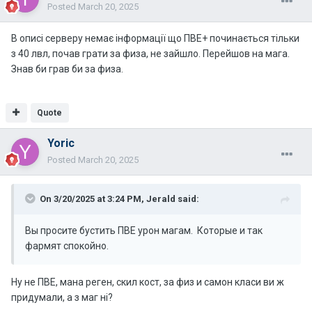
Posted
March 20, 2025
В описі серверу немає інформації що ПВЕ+ починається тільки
з 40 лвл, почав грати за физа, не зайшло. Перейшов на мага.
Знав би грав би за физа.
Quote
Yoric
Posted
March 20, 2025
On 3/20/2025 at 3:24 PM,
Jerald
said:
Вы просите бустить ПВЕ урон магам. Которые и так
фармят спокойно.
Ну не ПВЕ, мана реген, скил кост, за физ и самон класи ви ж
придумали, а з маг ні?