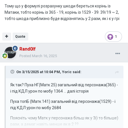
Тому що у формулі розрахунку шкоди береться корінь із
Матаки, тобто корінь із 365 - 19, корінь із 1529 - 39. 39/19 ~ 2,
тобто шкода приблизно буде відрізнятись у 2 рази, як і є у грі
Quote
1
Rand0lf
Posted
March 16, 2025
On 3/15/2025 at 10:04 PM,
Yoric
said:
Як так? Пуха НГ(Матк 25) загальний від персонажа(365) -
і під КДЛ урон по мобу 1364 ... далі історія
Пуха топБ (Матк 141) загальний від персонажа(1529) - і
під КДЛ урон по мобу 2684
Поясніть чому Матк у персонажа більш як у 3(і то більше)
рази, а демаг навіть менше як в 2 ??