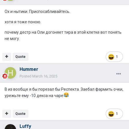
Ох и нытики. Приспосабливайтесь.
хотя я тоже поною.
почему дестр на Оли догоняет тира в этой клетке вот понять
не могу.
Quote
1
Hummer
Posted
March 16, 2025
В из вообще я бы порезал бы Респекта. Заебал фармить очки,
урежьте ему -10 декса на чаре
Quote
1
Luffy