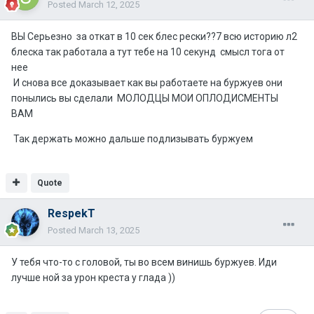
Posted
March 12, 2025
ВЫ Серьезно за откат в 10 сек блес рески??7 всю историю л2
блеска так работала а тут тебе на 10 секунд смысл тога от
нее
И снова все доказывает как вы работаете на буржуев они
понылись вы сделали МОЛОДЦЫ МОИ ОПЛОДИСМЕНТЫ
ВАМ
Так держать можно дальше подлизывать буржуем
Quote
RespekT
Posted
March 13, 2025
У тебя что-то с головой, ты во всем винишь буржуев. Иди
лучше ной за урон креста у глада ))