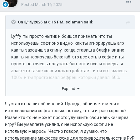
Posted
March 16, 2025
On 3/15/2025 at 6:15 PM,
solaman
said:
Lyffy ты просто нытик и боишся признать что ты
используешь софт оно видно как ты игнорируешь агр
как ты заходиш за спину когда ставиш в блаф и видно
как ты игнорируешь бекстаб это все есть в софте и ты
просто не хочешь получать бан вот и все и поверь я
знаю что такое софт и как он работает и ты его юзаешь
100% и ты просто юзал рефреш который давал 50%
отката скитла а дожен давать 15% и ты етим просто
Expand
пользовался а щас пофиксили рефреш и как тебе
теперь падать ????
Я устал от ваших обвинений. Правда, обвиняете меня в
использовании софта только потому, что я играю хорошо?
Разве кто-то не может просто улучшить свои навыки через
игру? Вы умаляете усилия, я не использую софт и не
использую макросы. Честно говоря, я думаю, что
использование макросов хуже для производительности в PvP