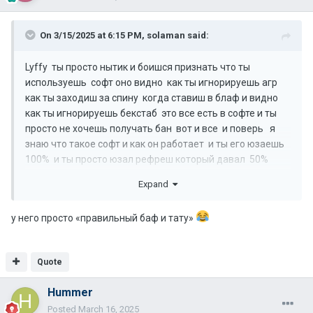
On 3/15/2025 at 6:15 PM,
solaman
said:
Lyffy ты просто нытик и боишся признать что ты
используешь софт оно видно как ты игнорируешь агр
как ты заходиш за спину когда ставиш в блаф и видно
как ты игнорируешь бекстаб это все есть в софте и ты
просто не хочешь получать бан вот и все и поверь я
знаю что такое софт и как он работает и ты его юзаешь
100% и ты просто юзал рефреш который давал 50%
отката скитла а дожен давать 15% и ты етим просто
Expand
пользовался а щас пофиксили рефреш и как тебе
теперь падать ????
у него просто «правильный баф и тату»
Quote
Hummer
Posted
March 16, 2025