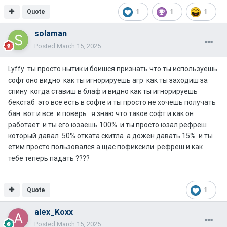
Quote
1
1
1
solaman
Posted
March 15, 2025
Lyffy ты просто нытик и боишся признать что ты используешь
софт оно видно как ты игнорируешь агр как ты заходиш за
спину когда ставиш в блаф и видно как ты игнорируешь
бекстаб это все есть в софте и ты просто не хочешь получать
бан вот и все и поверь я знаю что такое софт и как он
работает и ты его юзаешь 100% и ты просто юзал рефреш
который давал 50% отката скитла а дожен давать 15% и ты
етим просто пользовался а щас пофиксили рефреш и как
тебе теперь падать ????
Quote
1
alex_Koxx
Posted
March 15, 2025