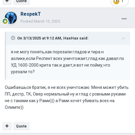
Quote
1
RespekT
Posted
March 13, 2025
On 3/13/2025 at 9:12 AM,
НахНах
said:
я не могу понять,как порезали гладов и тира н
аолике,если Респект всех уничтожает,глад как давал по
УД 1600-2000 крита так и дает,я вот не пойму,что
урезали то?
Ошибаешься братик, я не всех уничтожаю. Меня может убить
ПП, дестр, ТК, Овер нормальный ну и глад с ровными руками
не с такими как у Рами))) а Рами хочет убивать всех на
Олимпе))
Quote