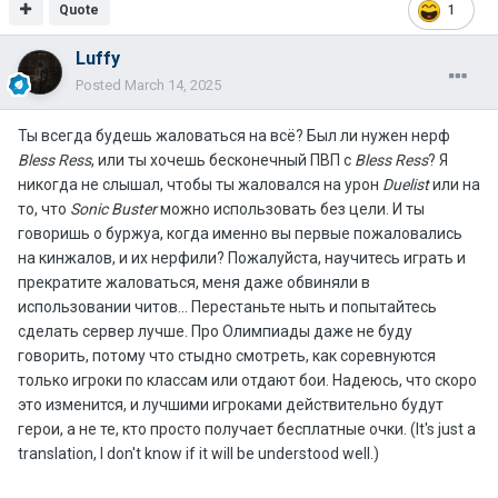
Quote
1
Luffy
Posted
March 14, 2025
Ты всегда будешь жаловаться на всё? Был ли нужен нерф
Bless Ress
, или ты хочешь бесконечный ПВП с
Bless Ress
? Я
никогда не слышал, чтобы ты жаловался на урон
Duelist
или на
то, что
Sonic Buster
можно использовать без цели. И ты
говоришь о буржуа, когда именно вы первые пожаловались
на кинжалов, и их нерфили? Пожалуйста, научитесь играть и
прекратите жаловаться, меня даже обвиняли в
использовании читов... Перестаньте ныть и попытайтесь
сделать сервер лучше. Про Олимпиады даже не буду
говорить, потому что стыдно смотреть, как соревнуются
только игроки по классам или отдают бои. Надеюсь, что скоро
это изменится, и лучшими игроками действительно будут
герои, а не те, кто просто получает бесплатные очки. (It's just a
translation, I don't know if it will be understood well.)