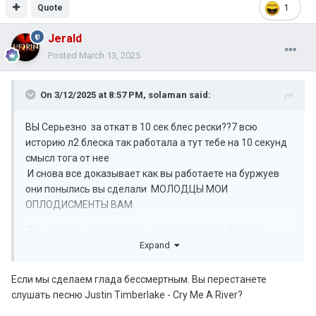
Quote
1
Jerald
Posted
March 13, 2025
On 3/12/2025 at 8:57 PM,
solaman
said:
ВЫ Серьезно за откат в 10 сек блес рески??7 всю
историю л2 блеска так работала а тут тебе на 10 секунд
смысл тога от нее
И снова все доказывает как вы работаете на буржуев
они понылись вы сделали МОЛОДЦЫ МОИ
ОПЛОДИСМЕНТЫ ВАМ
Так держать можно дальше подлизывать буржуем
Expand
Если мы сделаем глада бессмертным. Вы перестанете
слушать песню Justin Timberlake - Cry Me A River?