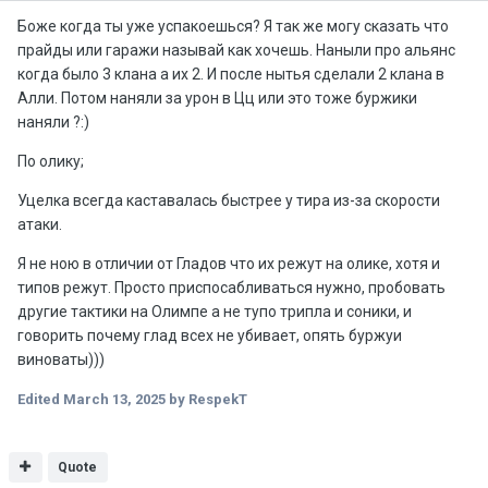
Боже когда ты уже успакоешься? Я так же могу сказать что
прайды или гаражи называй как хочешь. Наныли про альянс
когда было 3 клана а их 2. И после нытья сделали 2 клана в
Алли. Потом наняли за урон в Цц или это тоже буржики
наняли ?:)
По олику;
Уцелка всегда каставалась быстрее у тира из-за скорости
атаки.
Я не ною в отличии от Гладов что их режут на олике, хотя и
типов режут. Просто приспосабливаться нужно, пробовать
другие тактики на Олимпе а не тупо трипла и соники, и
говорить почему глад всех не убивает, опять буржуи
виноваты)))
Edited
March 13, 2025
by RespekT
Quote