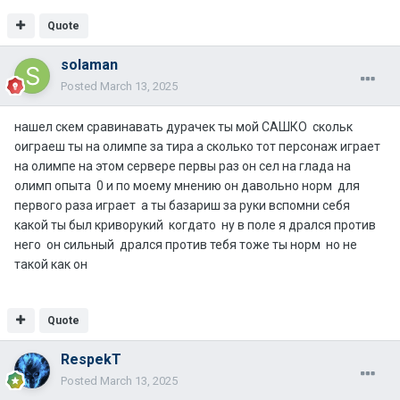
Quote
solaman
Posted
March 13, 2025
нашел скем сравинавать дурачек ты мой САШКО скольк
оиграеш ты на олимпе за тира а сколько тот персонаж играет
на олимпе на этом сервере первы раз он сел на глада на
олимп опыта 0 и по моему мнению он давольно норм для
первого раза играет а ты базариш за руки вспомни себя
какой ты был криворукий когдато ну в поле я дрался против
него он сильный дрался против тебя тоже ты норм но не
такой как он
Quote
RespekT
Posted
March 13, 2025