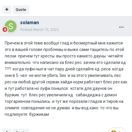
Quote
solaman
Posted
March 13, 2025
Причем в этой теме вообще глад и бесмертный мне кажится
это в вашей голове проблемы и выже сами тащитесь по этой
песни причем тут кресты вы просто какието дауны читайте
внимательно что написано за блес рес зачем его сделали кд
??? когда луфи ныл в чат пару дней сделайте кд реса когда
они в 5 чел не могли убить 3их и за этого увиличивать лес
рес на любой другой сервак зайди норм работает блес рес как
и тут работала но луфи понылся кстати для даунов он
буржик тут блес рес увеличили кд сабандиджа с демон
торгариеном понылись и тут же порезали гладов и тиров на
олимпе совпадение не не думаю и вы вод како то что вы
подлизуете буржикам