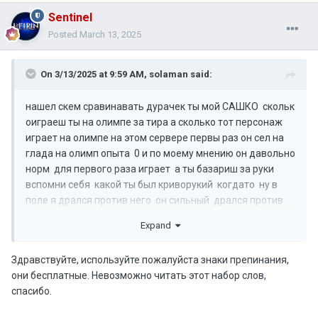
Sentinel
Posted
March 13, 2025
On 3/13/2025 at 9:59 AM,
solaman
said:
нашел скем сравинавать дурачек ты мой САШКО скольк
оиграеш ты на олимпе за тира а сколько тот персонаж
играет на олимпе на этом сервере первы раз он сел на
глада на олимп опыта 0 и по моему мнению он давольно
норм для первого раза играет а ты базариш за руки
вспомни себя какой ты был криворукий когдато ну в
поле я дрался против него он сильный дрался против
тебя тоже ты норм но не такой как он
Expand
Здравствуйте, используйте пожалуйста знаки препинания,
они бесплатные. Невозможно читать этот набор слов,
спасибо.