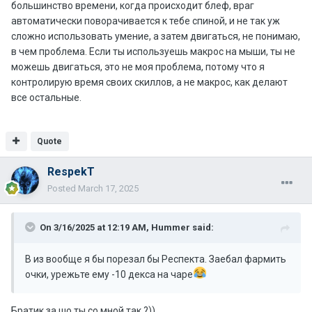
большинство времени, когда происходит блеф, враг
автоматически поворачивается к тебе спиной, и не так уж
сложно использовать умение, а затем двигаться, не понимаю,
в чем проблема. Если ты используешь макрос на мыши, ты не
можешь двигаться, это не моя проблема, потому что я
контролирую время своих скиллов, а не макрос, как делают
все остальные.
Quote
RespekT
Posted
March 17, 2025
On 3/16/2025 at 12:19 AM,
Hummer
said:
В из вообще я бы порезал бы Респекта. Заебал фармить
очки, урежьте ему -10 декса на чаре
Братик за шо ты со мной так ?))