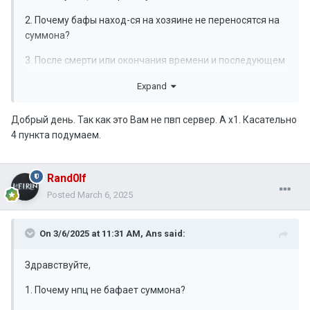
2. Почему бафы наход-ся на хозяине не переносятся на
суммона?
3. После смерти или окончания времени и последующем
перепрезыве сумм вообще появляется пустой, без
Expand
бафов, да еще и автоюз сосок пета выключается.
4. Как сумам учавствовать в ивентах? На селфах? П деф,
Добрый день. Так как это Вам не пвп сервер. А х1. Касательно
м. Деф, хаст и с этим пытаться кого-то завалить ...
4 пункта подумаем.
Rand0lf
Posted
March 6, 2025
On 3/6/2025 at 11:31 AM,
Ans
said:
Здравствуйте,
1. Почему нпц не бафает суммона?