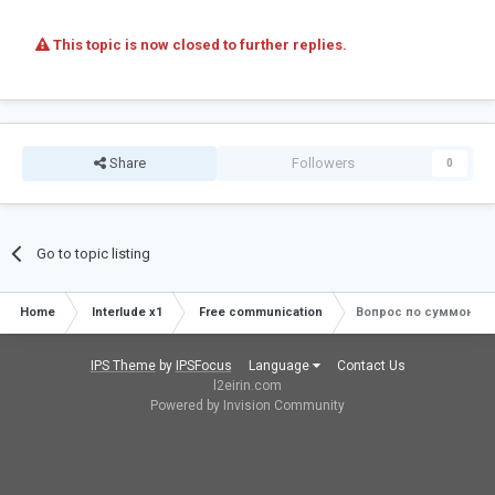
This topic is now closed to further replies.
Share
Followers
0
Go to topic listing
Home
Interlude x1
Free communication
Вопрос по суммонам
IPS Theme
by
IPSFocus
Language
Contact Us
l2eirin.com
Powered by Invision Community