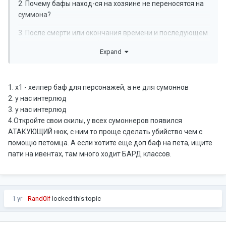
2. Почему бафы наход-ся на хозяине не переносятся на
суммона?
3. После смерти или окончания времени и последующем
перепрезыве сумм вообще появляется пустой, без
Expand
бафов, да еще и автоюз сосок пета выключается.
4. Как сумам учавствовать в ивентах? На селфах? П деф,
м. Деф, хаст и с этим пытаться кого-то завалить ...
1. х1 - хелпер баф для персонажей, а не для сумоннов
2. у нас интерлюд
3. у нас интерлюд
4.Откройте свои скилы, у всех сумоннеров появился
АТАКУЮЩИЙ нюк, с ним то проще сделать убийство чем с
помощю петомца. А если хотите еще доп баф на пета, ищите
пати на ивентах, там много ходит БАРД классов.
1 yr
Rand0lf
locked this topic