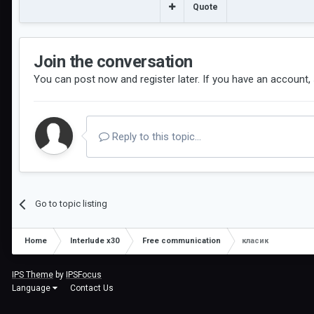
Quote
Join the conversation
You can post now and register later. If you have an account,
Reply to this topic...
Go to topic listing
Home
Interlude x30
Free communication
класик
IPS Theme
by
IPSFocus
Language
Contact Us