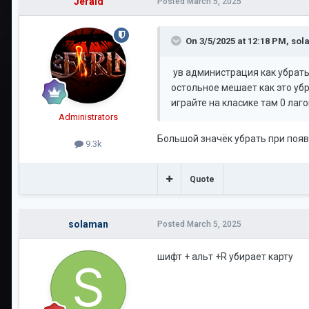
Jerald
Posted
March 5, 2025
On 3/5/2025 at 12:18 PM,
sol
ув администрация как убрать
остольное мешает как это убр
играйте на класике там 0 лаг
Administrators
Большой значёк убрать при поя
9.3k
Quote
solaman
Posted
March 5, 2025
шифт + альт +R убирает карту