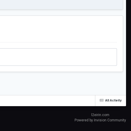
All Activity
l2eirin.com
Powered by Invision Community