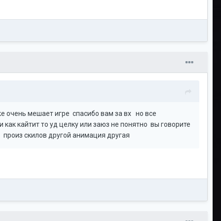
е очень мешает игре спасибо вам за вх но все
 как кайтит то уд целку или заюз не понятно вы говорите
но произ скилов другой анимация другая