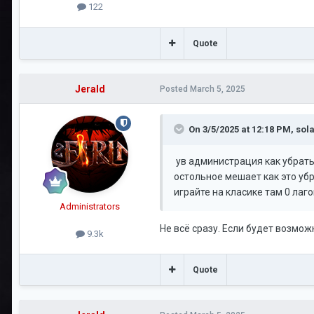
122
Quote
Jerald
Posted
March 5, 2025
On 3/5/2025 at 12:18 PM,
sol
ув администрация как убрать
остольное мешает как это убр
играйте на класике там 0 лаг
Administrators
Не всё сразу. Если будет возмож
9.3k
Quote