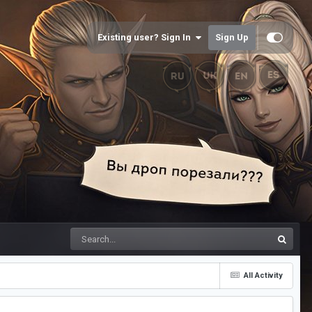
Existing user? Sign In
Sign Up
All Activity