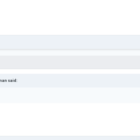
man
said: