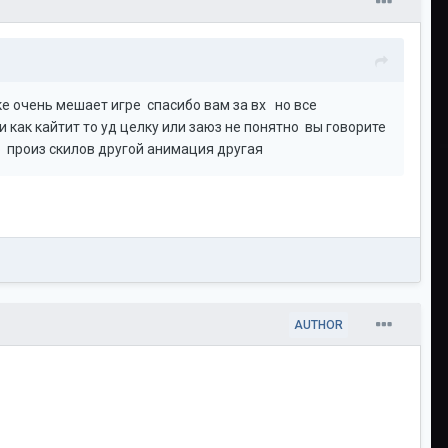
е очень мешает игре спасибо вам за вх но все
 как кайтит то уд целку или заюз не понятно вы говорите
но произ скилов другой анимация другая
AUTHOR