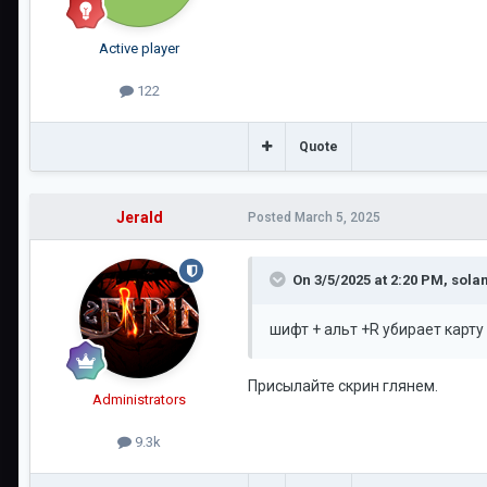
Active player
122
Quote
Jerald
Posted
March 5, 2025
On 3/5/2025 at 2:20 PM,
sola
шифт + альт +R убирает карту
Присылайте скрин глянем.
Administrators
9.3k