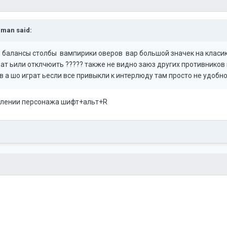
aman
said:
 балансы столбы вампирики оверов вар большой значек на класик
ат ьили отклчюить ????? также не видно заюз других противников и
ов а шо играт ьесли все привыкли к интерлюду там просто не удоб
влении персонажа шифт+альт+R