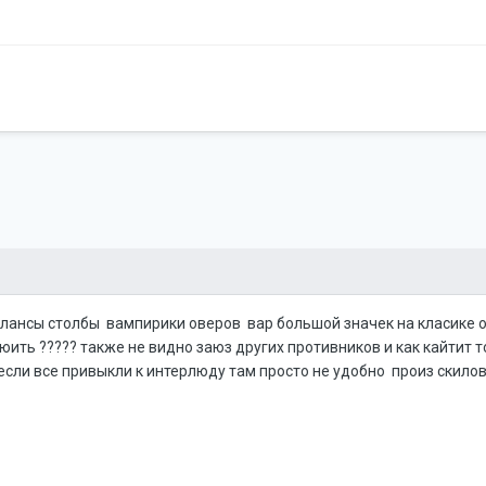
лансы столбы вампирики оверов вар большой значек на класике о
юить ????? также не видно заюз других противников и как кайтит т
 ьесли все привыкли к интерлюду там просто не удобно произ скил