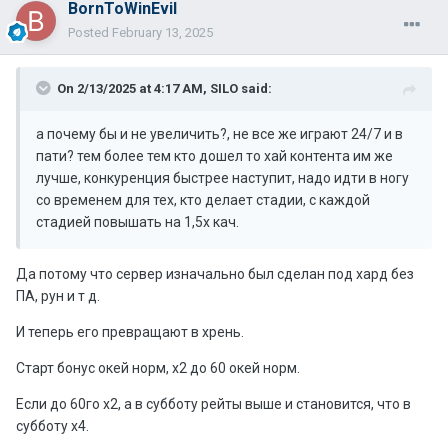
BornToWinEvil
Posted
February 13, 2025
On 2/13/2025 at 4:17 AM,
SILO
said:
а почему бы и не увеличить?, не все же играют 24/7 и в
пати? тем более тем кто дошел то хай контента им же
лучше, конкуренция быстрее наступит, надо идти в ногу
со временем для тех, кто делает стадии, с каждой
стадией повышать на 1,5х кач.
Да потому что сервер изначально был сделан под хард без
ПА, рун и т д.
И теперь его превращают в хрень.
Старт бонус окей норм, х2 до 60 окей норм.
Если до 60го х2, а в субботу рейты выше и становится, что в
субботу х4.