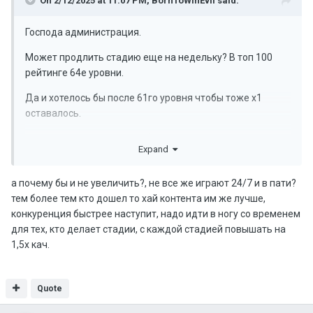
On 2/12/2025 at 11:07 PM,
BornToWinEvil
said:
Господа администрация.
Может продлить стадию еще на недельку? В топ 100
рейтинге 64е уровни.
Да и хотелось бы после 61го уровня чтобы тоже х1
оставалось.
На 60м уже есть хороший баф с помощью которого
Expand
можно спокойно качаться с х1 рейтами.
С Уважением.
а почему бы и не увеличить?, не все же играют 24/7 и в пати?
тем более тем кто дошел то хай контента им же лучше,
конкуренция быстрее наступит, надо идти в ногу со временем
для тех, кто делает стадии, с каждой стадией повышать на
1,5х кач.
Quote