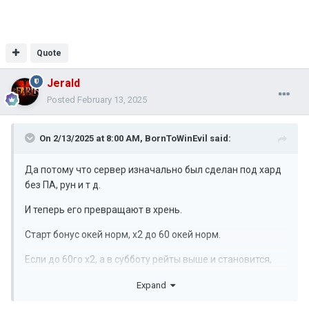
Quote
Jerald
Posted
February 13, 2025
On 2/13/2025 at 8:00 AM,
BornToWinEvil
said:
Да потому что сервер изначально был сделан под хард
без ПА, рун и т д.
И теперь его превращают в хрень.
Старт бонус окей норм, х2 до 60 окей норм.
Если до 60го х2, а в субботу рейты выше и становится,
что в субботу х4.
Expand