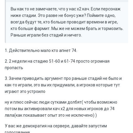
Вы как то не замечаете, что у нас х2 кач. Если персонаж
ниже стадии. Это разве не бонус уже? Поймите одно,
всегда будут те, кто больше проводит времени в игре,
кто больше фармит. Мы же не можем брать и тормозить.
Раньше играли без стадий и ничего.
1. Действительно мало кто апнет 74.
2. 2 недели на стадию 51-60 и 61-74 просто огромная
пропасть
3. Зачем приводить аргумент про раньше стадий не было и
как-то играли, это вы их придумали, а игроков которые тут
играют это устроило
ну и плюс сейчас люди сутками долбят( чтобы возможно
потом вы активировали кач х2 для новых игроков до 74
лвла(как показывает опыт это не исключено) )
У вас же демократия на сервере, давайте запустим
голосование