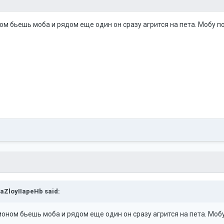
ом бьешь моба и рядом еще один он сразу агрится на пета. Мобу по
aZloyIIapeHb
said:
моном бьешь моба и рядом еще один он сразу агрится на пета. Мобу