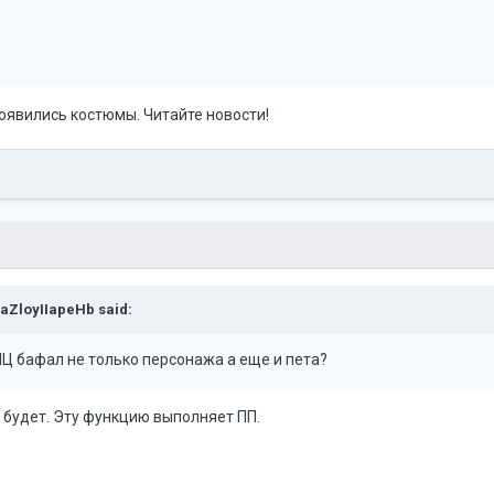
оявились костюмы. Читайте новости!
aZloyIIapeHb
said:
Ц бафал не только персонажа а еще и пета?
е будет. Эту функцию выполняет ПП.