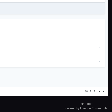
All Activity
l2eirin.com
Powered by Invision Community