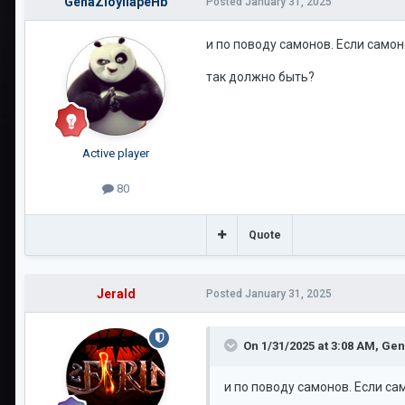
GenaZloyIIapeHb
Posted
January 31, 2025
и по поводу самонов. Если самон
так должно быть?
Active player
80
Quote
Jerald
Posted
January 31, 2025
On 1/31/2025 at 3:08 AM,
Gen
и по поводу самонов. Если са