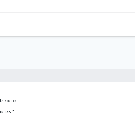
5 колов.
к так ?