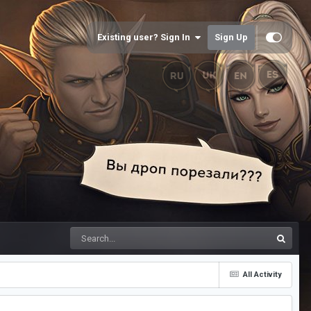
Existing user? Sign In
Sign Up
All Activity