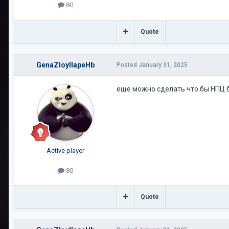
80
Quote
GenaZloyIIapeHb
Posted
January 31, 2025
еще можно сделать что бы НПЦ б
Active player
80
Quote