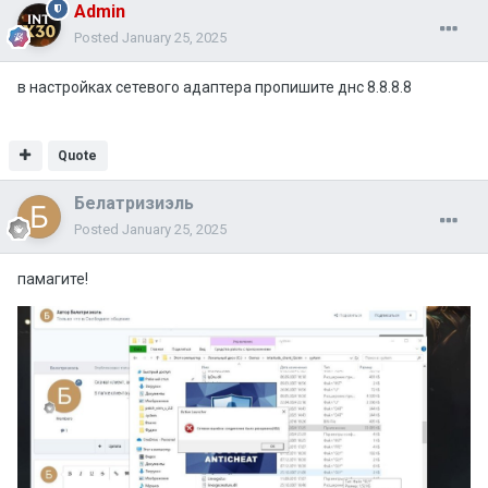
Admin
Posted
January 25, 2025
в настройках сетевого адаптера пропишите днс 8.8.8.8
Quote
Белатризиэль
Posted
January 25, 2025
памагите!