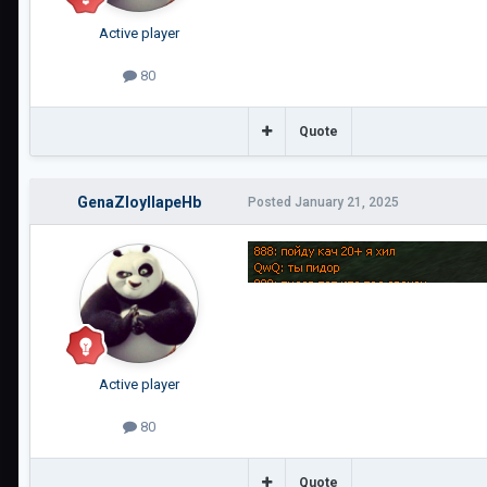
Active player
80
Quote
GenaZloyIIapeHb
Posted
January 21, 2025
Active player
80
Quote