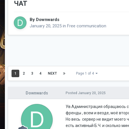
ЧАТ
By
Downwards
January 20, 2025
in
Free communication
1
2
3
4
NEXT
Page 1 of 4
Downwards
Posted
January 20, 2025
Ув.Администрация обращаюсь с п
френды , всем и везде, моё второ
Но весь сервер не видит моего ч
есть активный Б.Ч. и сколько мин