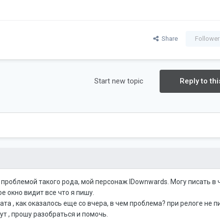
Share
Follower
Start new topic
Reply to thi
роблемой такого рода, мой персонаж lDownwards. Могу писать в ча
е окно видит все что я пишу.
ата , как оказалось еще со вчера, в чем проблема? при релоге не п
ут , прошу разобраться и помочь.