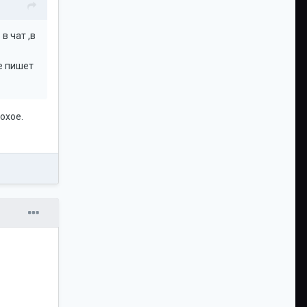
в чат ,в
не пишет
охое.