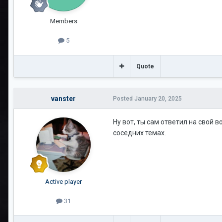
Members
5
Quote
vanster
Posted
January 20, 2025
Ну вот, ты сам ответил на свой в
соседних темах.
Active player
31