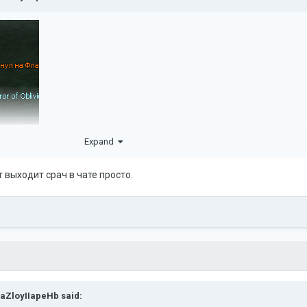
Expand
т выходит срач в чате просто.
aZloyIIapeHb
said: