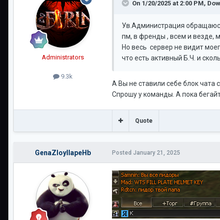
On 1/20/2025 at 2:00 PM,
Dow
Ув.Администрация обращаюсь 
пм, в френды , всем и везде, 
Но весь сервер не видит моег
Administrators
что есть активный Б.Ч. и скол
9.3k
А Вы не ставили себе блок чата 
Спрошу у команды. А пока бегайт
Quote
GenaZloyIIapeHb
Posted
January 21, 2025