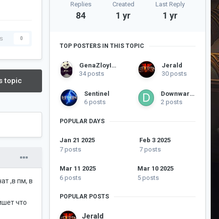
Replies
Created
Last Reply
84
1 yr
1 yr
s
0
TOP POSTERS IN THIS TOPIC
GenaZloyIIapeHb
Jerald
34 posts
30 posts
s topic
Sentinel
Downwards
6 posts
2 posts
POPULAR DAYS
Jan 21 2025
Feb 3 2025
7 posts
7 posts
Mar 11 2025
Mar 10 2025
6 posts
5 posts
т ,в пм, в
POPULAR POSTS
ишет что
Jerald