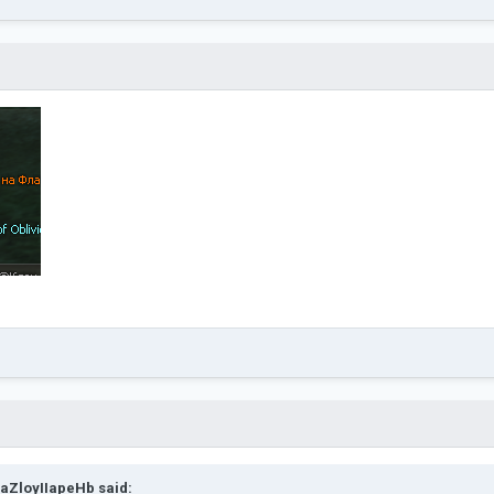
aZloyIIapeHb
said: